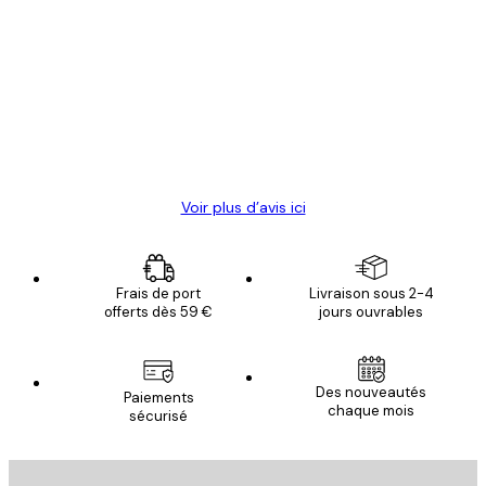
Avis
des
Satisfaite !
clients
4 juin
Christelle K
Voir plus d’avis ici
Frais de port
Livraison sous 2-4
offerts dès 59 €
jours ouvrables
Email
Des nouveautés
Paiements
chaque mois
sécurisé
S'INSCRIRE