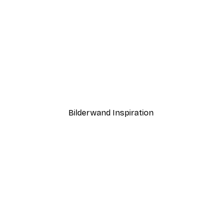
-40%*
Strand Gras Poster
Ab 7,77 €
12,95 €
Bilderwand Inspiration