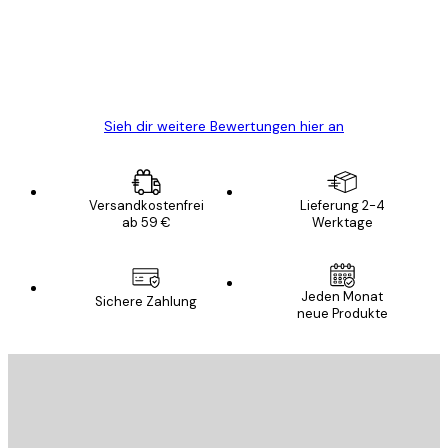
verpackt und ein stressfreier Einkauf
gewesen.
5 Jun
Edit D
Sieh dir weitere Bewertungen hier an
Versandkostenfrei
Lieferung 2-4
ab 59 €
Werktage
Jeden Monat
Sichere Zahlung
neue Produkte