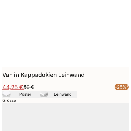
Product
images
Van in Kappadokien Leinwand
44,25 €
59 €
-25%*
Poster
Leinwand
Grösse