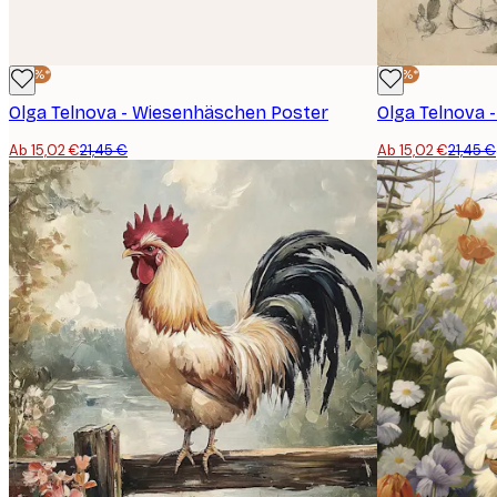
-30%*
-30%*
Olga Telnova - Wiesenhäschen Poster
Olga Telnova 
Ab 15,02 €
21,45 €
Ab 15,02 €
21,45 €