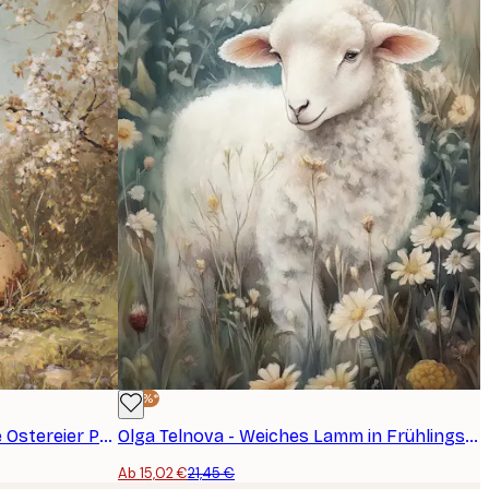
-30%*
Olga Telnova - Frühlingswiese Ostereier Poster
Olga Telnova - Weiches Lamm in Frühlingsblumen Poster
Ab 15,02 €
21,45 €