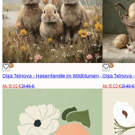
-30%*
-30%*
Olga Telnova - Hasenfamilie im Wildblumenfeld Poster
Ab 15,02 €
21,45 €
Ab 15,02 €
21,45 €