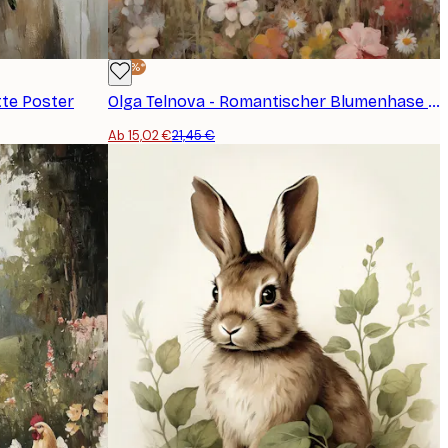
-30%*
tte Poster
Olga Telnova - Romantischer Blumenhase Poster
Ab 15,02 €
21,45 €