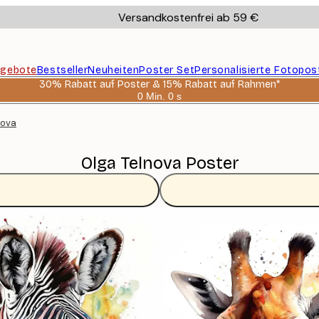
Versandkostenfrei ab 59 €
gebote
Bestseller
Neuheiten
Poster Set
Personalisierte Fotopos
30% Rabatt auf Poster & 15% Rabatt auf Rahmen*
0 Min.
0 s
Gültig
bis:
nova
2026-
08-
06
Olga Telnova Poster