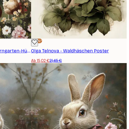
-30%*
Olga Telnova - Rustikale Bauerngarten-Hühner Poster
Olga Telnova - Waldhäschen Poster
Ab 15,02 €
21,45 €