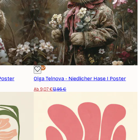
-30%*
Poster
Olga Telnova - Niedlicher Hase I Poster
Ab 9,07 €
12,95 €