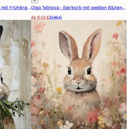
Olga Telnova - Rosa Ostereier mit Frühlingsblüten Poster
Olga Telnova - Eierkorb mit weißen Blüten Poster
Ab 15,02 €
21,45 €