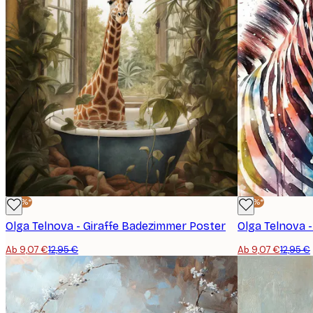
-30%*
-30%*
Olga Telnova - Giraffe Badezimmer Poster
Olga Telnova 
Ab 9,07 €
12,95 €
Ab 9,07 €
12,95 €