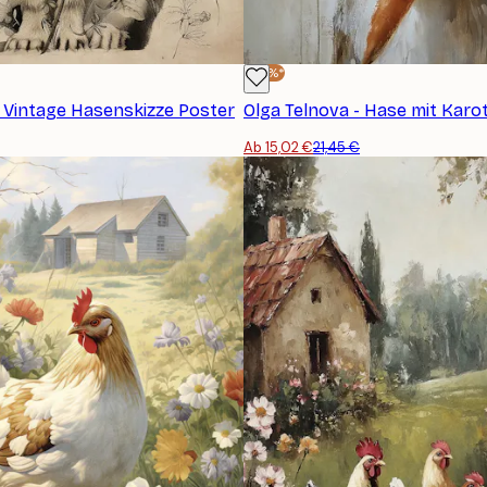
-30%*
- Vintage Hasenskizze Poster
Olga Telnova - Hase mit Karo
Ab 15,02 €
21,45 €