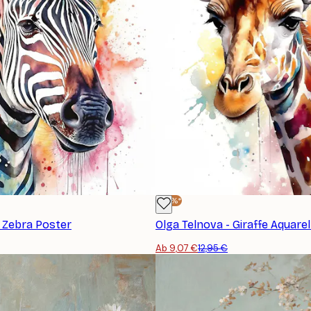
-30%*
- Zebra Poster
Olga Telnova - Giraffe Aquarel
Ab 9,07 €
12,95 €