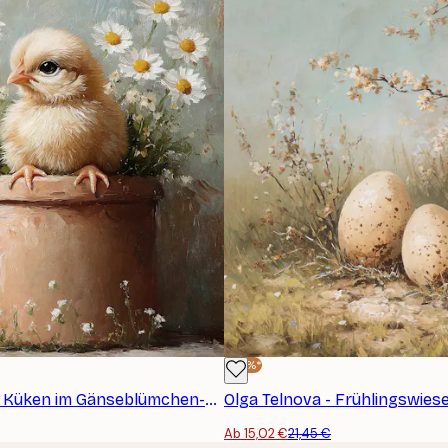
-30%*
Olga Telnova - Küken im Gänseblümchen-Blumentopf Poster
Ab 15,02 €
21,45 €