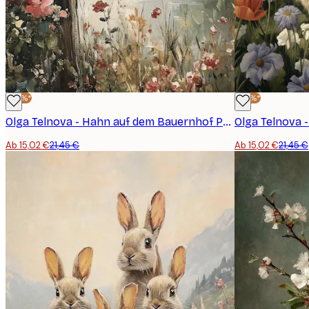
-30%*
-30%*
Olga Telnova - Hahn auf dem Bauernhof Poster
Ab 15,02 €
21,45 €
Ab 15,02 €
21,45 €