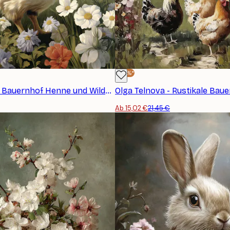
-30%*
Olga Telnova - Bauernhof Henne und Wildblumen Poster
Ab 15,02 €
21,45 €