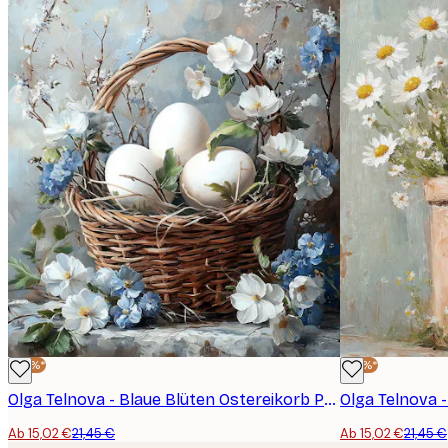
-30%*
-30%*
Olga Telnova - Blaue Blüten Ostereikorb Poster
Ab 15,02 €
21,45 €
Ab 15,02 €
21,45 €