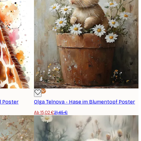
-30%*
l Poster
Olga Telnova - Hase im Blumentopf Poster
Ab 15,02 €
21,45 €