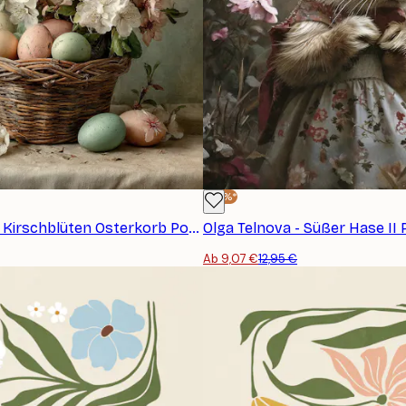
-30%*
Olga Telnova - Kirschblüten Osterkorb Poster
Olga Telnova - Süßer Hase II 
Ab 9,07 €
12,95 €