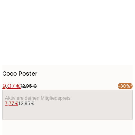
Product
images
Coco Poster
9,07 €
12,95 €
-30%*
Aktiviere deinen Mitgliedspreis
7,77 €
12,95 €