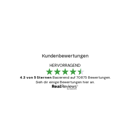
Kundenbewertungen
HERVORRAGEND
4.3 von 5 Sternen
Basierend auf 70875 Bewertungen.
Sieh dir einige Bewertungen hier an.
Verifizierter Käufer
Kundenbewertungen
Alles wie immer zügig, schnell, sicher
verpackt und ein stressfreier Einkauf
gewesen.