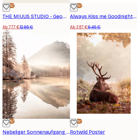
-40%*
-40%*
THE MIUUS STUDIO - Geometrische Harmonie No2 Poster
Always Kiss me Goodnight Poster
Ab 7,77 €
12,95 €
Ab 3,87 €
6,45 €
-40%*
-40%*
Nebeliger Sonnenaufgang Poster
Rotwild Poster