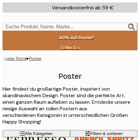
Skip
Versandkostenfrei ab 59 €
to
main
content.
Suche Produkt, Name, Marke...
40% auf Poster*
0 Min.
0 s
Gültig
bis:
▸
Poster Store
Poster
2026-
08-
09
Poster
Hier findest du großartige Poster, inspiriert von
skandinavischem Design. Poster sind die perfekte Art,
einen ganzen Raum aufleben zu lassen. Entdecke unsere
riesige Auswahl an tollen Postern aus
verschiedenen Kategorien in unterschiedlichen Größen.
Happy Shopping!
Alle Kategorien
Filtern & sortieren