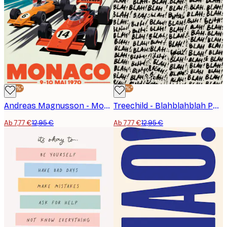
-40%*
-40%*
Andreas Magnusson - Monaco Speed Race Poster
Treechild - Blahblahblah Poster
Ab 7,77 €
12,95 €
Ab 7,77 €
12,95 €