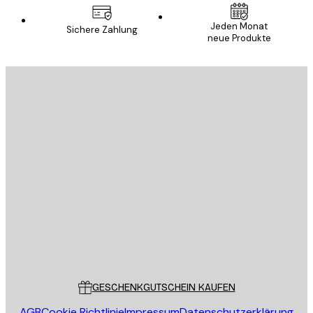
Jeden Monat
Sichere Zahlung
neue Produkte
E-Mail
SENDEN
Store
Poster Store
Kundendienst
GESCHENKGUTSCHEIN KAUFEN
AGB
Cookie Richtlinie
Impressum
Datenschutzerklärung