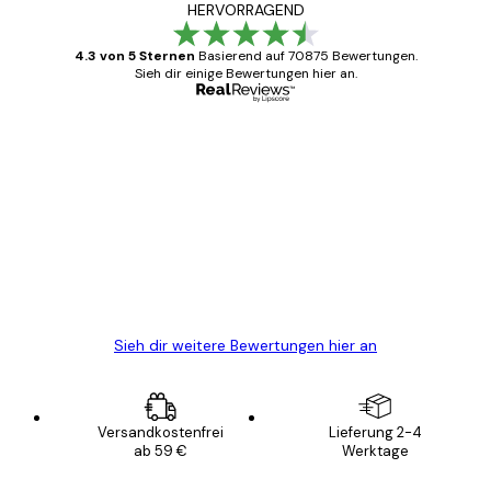
HERVORRAGEND
4.3 von 5 Sternen
Basierend auf 70875 Bewertungen.
Sieh dir einige Bewertungen hier an.
Verifizierter Käufer
Kundenbewertungen
Alles wie immer zügig, schnell, sicher
verpackt und ein stressfreier Einkauf
gewesen.
5 Jun
Edit D
Sieh dir weitere Bewertungen hier an
Versandkostenfrei
Lieferung 2-4
ab 59 €
Werktage