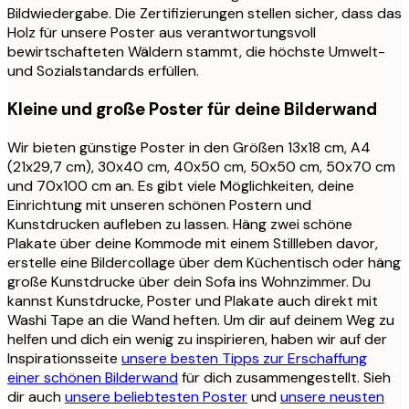
Bildwiedergabe. Die Zertifizierungen stellen sicher, dass das
Holz für unsere Poster aus verantwortungsvoll
bewirtschafteten Wäldern stammt, die höchste Umwelt-
und Sozialstandards erfüllen.
Kleine und große Poster für deine Bilderwand
Wir bieten günstige Poster in den Größen 13x18 cm, A4
(21x29,7 cm), 30x40 cm, 40x50 cm, 50x50 cm, 50x70 cm
und 70x100 cm an. Es gibt viele Möglichkeiten, deine
Einrichtung mit unseren schönen Postern und
Kunstdrucken aufleben zu lassen. Häng zwei schöne
Plakate über deine Kommode mit einem Stillleben davor,
erstelle eine Bildercollage über dem Küchentisch oder häng
große Kunstdrucke über dein Sofa ins Wohnzimmer. Du
kannst Kunstdrucke, Poster und Plakate auch direkt mit
Washi Tape an die Wand heften. Um dir auf deinem Weg zu
helfen und dich ein wenig zu inspirieren, haben wir auf der
Inspirationsseite
unsere besten Tipps zur Erschaffung
einer schönen Bilderwand
für dich zusammengestellt. Sieh
dir auch
unsere beliebtesten Poster
und
unsere neusten