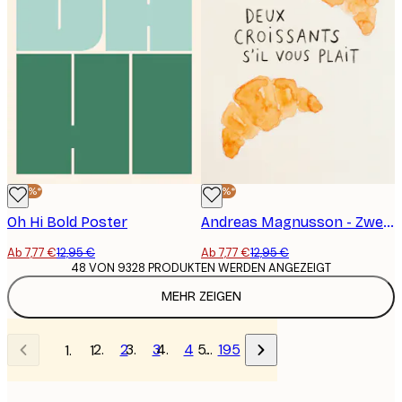
-40%*
-40%*
Oh Hi Bold Poster
Andreas Magnusson - Zwei Croissants Bitte Poster
Ab 7,77 €
12,95 €
Ab 7,77 €
12,95 €
48 VON 9328 PRODUKTEN WERDEN ANGEZEIGT
MEHR ZEIGEN
2
3
4
…
195
1