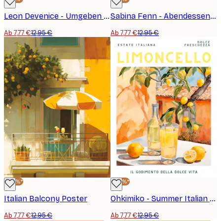
Leon Devenice - Umgeben von Liebe Poster
Sabina Fenn - Abendessen mit Freunden Poster
Ab 7,77 €
12,95 €
Ab 7,77 €
12,95 €
-40%*
-40%*
Italian Balcony Poster
Ohkimiko - Summer Italian Limoncello Poster
Ab 7,77 €
12,95 €
Ab 7,77 €
12,95 €