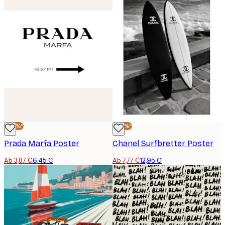
-40%*
-40%*
Prada Marfa Poster
Chanel Surfbretter Poster
Ab 3,87 €
6,45 €
Ab 7,77 €
12,95 €