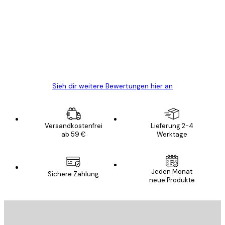
Alles wie immer zügig, schnell, sicher
verpackt und ein stressfreier Einkauf
gewesen.
5 Jun
Edit D
Sieh dir weitere Bewertungen hier an
Versandkostenfrei
Lieferung 2-4
ab 59 €
Werktage
Jeden Monat
Sichere Zahlung
neue Produkte