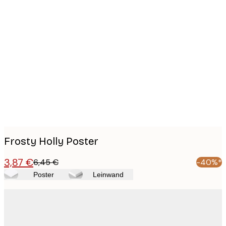
Product
images
Frosty Holly Poster
3,87 €
6,45 €
-40%*
Poster
Leinwand