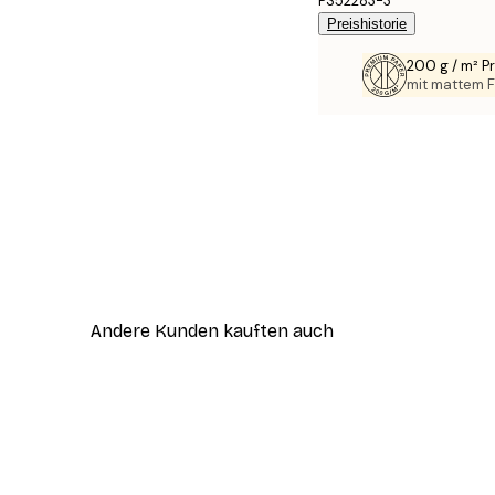
PS52283-3
Preishistorie
200 g / m² 
mit mattem F
Andere Kunden kauften auch