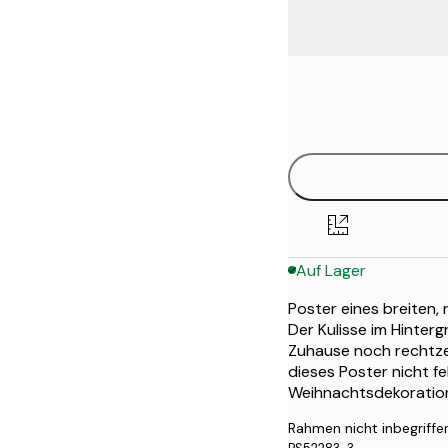
Frame
13x18 cm
options
21x30 cm
30x40 cm
40x50 cm
Auf Lager
50x50 cm
Poster eines breiten,
50x70 cm
Der Kulisse im Hinter
Zuhause noch rechtze
70x100 cm
dieses Poster nicht f
Weihnachtsdekoratio
Rahmen nicht inbegriffe