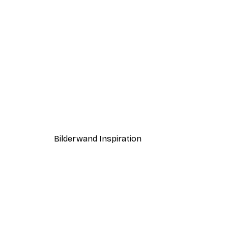
-30%*
Strand Leuchtturm Poster
Ab 15,02 €
21,45 €
Bilderwand Inspiration