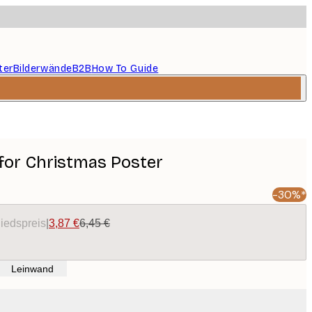
ter
Bilderwände
B2B
How To Guide
for Christmas Poster
-30%*
liedspreis
|
3,87 €
6,45 €
Leinwand