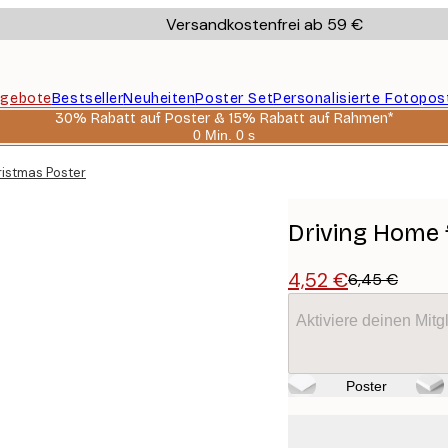
Versandkostenfrei ab 59 €
gebote
Bestseller
Neuheiten
Poster Set
Personalisierte Fotopos
30% Rabatt auf Poster & 15% Rabatt auf Rahmen*
0 Min.
0 s
Gültig
bis:
ristmas Poster
2026-
08-
06
Driving Home 
4,52 €
6,45 €
Aktiviere deinen Mitg
Poster