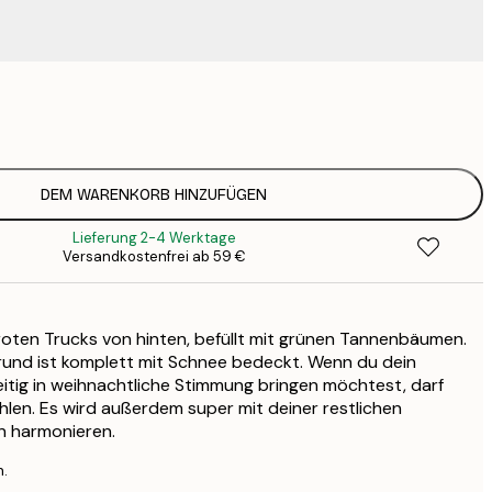
4
9
1
15
DEM WARENKORB HINZUFÜGEN
2
Lieferung 2-4 Werktage
19
Versandkostenfrei ab 59 €
2
19
2
 roten Trucks von hinten, befüllt mit grünen Tannenbäumen.
23
3
grund ist komplett mit Schnee bedeckt. Wenn du dein
itig in weihnachtliche Stimmung bringen möchtest, darf
30
4
ehlen. Es wird außerdem super mit deiner restlichen
n harmonieren.
n.