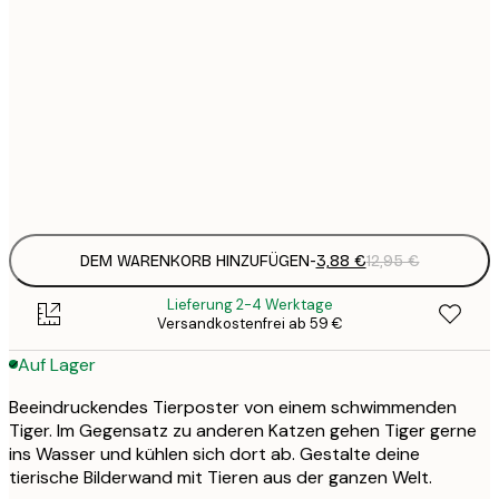
1
5
30x40 cm
2
8
50x70 cm
3
Frame
options
DEM WARENKORB HINZUFÜGEN
-
3,88 €
12,95 €
Lieferung 2-4 Werktage
Versandkostenfrei ab 59 €
Auf Lager
Beeindruckendes Tierposter von einem schwimmenden
Tiger. Im Gegensatz zu anderen Katzen gehen Tiger gerne
ins Wasser und kühlen sich dort ab. Gestalte deine
tierische Bilderwand mit Tieren aus der ganzen Welt.