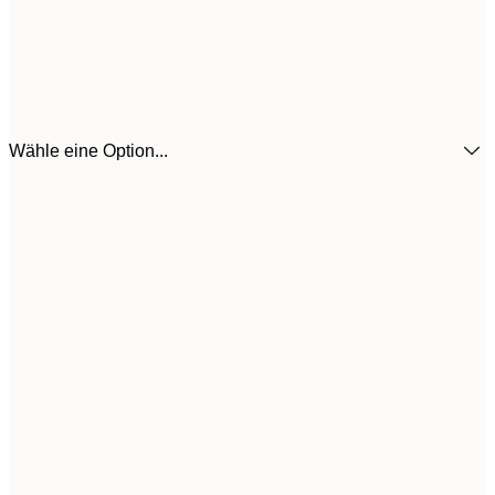
Wähle eine Option...
3
21x30 cm