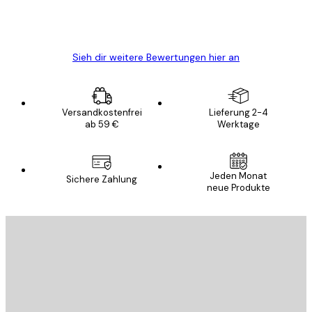
5 Jun
Edit D
Sieh dir weitere Bewertungen hier an
Versandkostenfrei
Lieferung 2-4
ab 59 €
Werktage
E-Mail
Jeden Monat
Sichere Zahlung
neue Produkte
ANMELDEN
Datenschutzerklärung
E-Mail