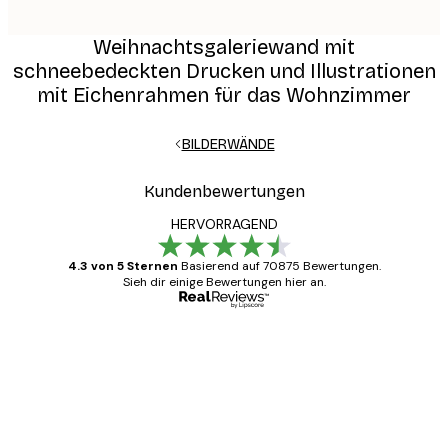
Weihnachtsgaleriewand mit
schneebedeckten Drucken und Illustrationen
mit Eichenrahmen für das Wohnzimmer
BILDERWÄNDE
Kundenbewertungen
HERVORRAGEND
4.3 von 5 Sternen
Basierend auf 70875 Bewertungen.
Sieh dir einige Bewertungen hier an.
Verifizierter Käufer
Kundenbewertungen
Alles wie immer zügig, schnell, sicher
verpackt und ein stressfreier Einkauf
gewesen.