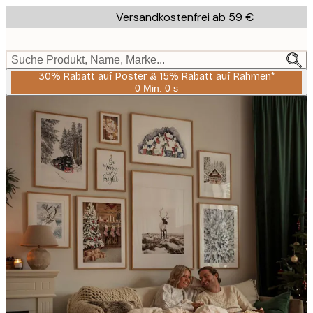
Skip
Versandkostenfrei ab 59 €
to
main
content.
Suche Produkt, Name, Marke...
30% Rabatt auf Poster & 15% Rabatt auf Rahmen*
0 Min.
0 s
Gültig
bis:
2026-
08-
06