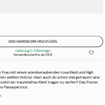
9
1
15
2
19
DEM WARENKORB HINZUFÜGEN
2
Lieferung 2-4 Werktage
19
Versandkostenfrei ab 59 €
2
23
3
er Frau mit einem atemberaubenden rosa Kleid und High
30
4
erten weißen Holztür. Hast auch du schon mal geträumt eine
d solch ein traumhaftes Kleid tragen zu dürfen? Das Poster
es Passepartout.
n.