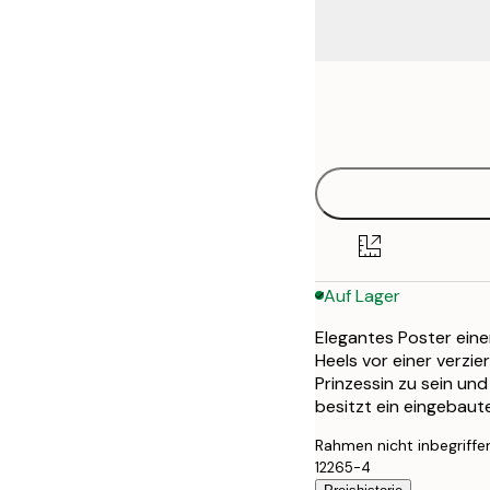
Frame
21x30 cm
options
30x40 cm
40x50 cm
50x50 cm
Auf Lager
50x70 cm
Elegantes Poster ein
70x100 cm
Heels vor einer verzi
Prinzessin zu sein un
besitzt ein eingebaut
Rahmen nicht inbegriffe
12265-4