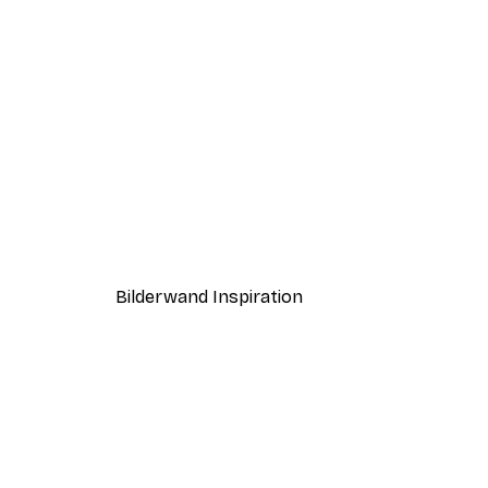
-30%*
Champagner im Bett Poster
Ab 9,07 €
12,95 €
Bilderwand Inspiration