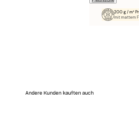
Preishistorie
200 g / m² 
mit mattem F
Andere Kunden kauften auch