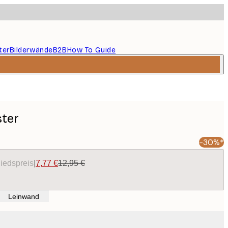
ter
Bilderwände
B2B
How To Guide
ster
-30%*
liedspreis
|
7,77 €
12,95 €
Leinwand