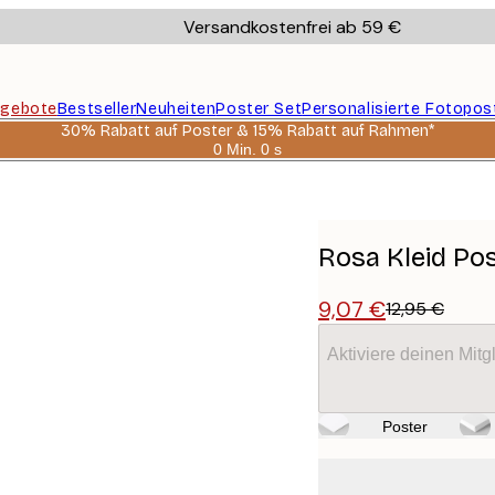
Versandkostenfrei ab 59 €
gebote
Bestseller
Neuheiten
Poster Set
Personalisierte Fotopos
30% Rabatt auf Poster & 15% Rabatt auf Rahmen*
0 Min.
0 s
Gültig
bis:
2026-
08-
06
Rosa Kleid Po
9,07 €
12,95 €
Aktiviere deinen Mitg
Poster