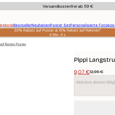
Versandkostenfrei ab 59 €
gebote
Bestseller
Neuheiten
Poster Set
Personalisierte Fotopos
30% Rabatt auf Poster & 15% Rabatt auf Rahmen*
0 Min.
0 s
Gültig
bis:
mpf Reiten Poster
2026-
08-
06
Pippi Langstr
9,07 €
12,95 €
Aktiviere deinen Mitg