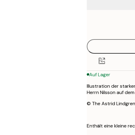
Frame
21x30 cm
options
30x40 cm
50x70 cm
Auf Lager
Illustration der stark
Herrn Nilsson auf dem 
© The Astrid Lindgr
Enthält eine kleine rec