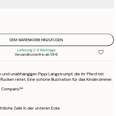
9
1
15
2
25
DEM WARENKORB HINZUFÜGEN
3
Lieferung 2-4 Werktage
Versandkostenfrei ab 59 €
en und unabhängigen Pippi Langstrumpf, die ihr Pferd mit
Rücken reitet. Eine schöne Illustration für das Kinderzimmer.
en Company™
htliche Zeile in der unteren Ecke.