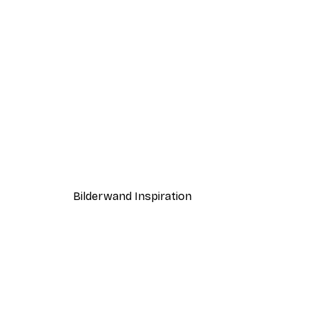
-30%*
Pippi Langstrumpf backt Post
Ab 4,52 €
6,45 €
Bilderwand Inspiration