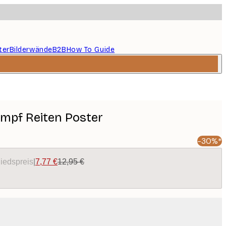
ter
Bilderwände
B2B
How To Guide
umpf Reiten Poster
-30%*
liedspreis
|
7,77 €
12,95 €