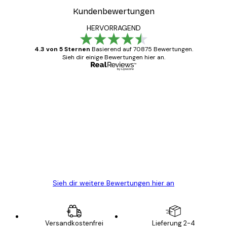
Kundenbewertungen
HERVORRAGEND
4.3 von 5 Sternen
Basierend auf 70875 Bewertungen.
Sieh dir einige Bewertungen hier an.
Verifizierter Käufer
Kundenbewertungen
Alles wie immer zügig, schnell, sicher
verpackt und ein stressfreier Einkauf
gewesen.
5 Jun
Edit D
Sieh dir weitere Bewertungen hier an
Versandkostenfrei
Lieferung 2-4