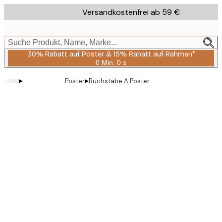
Skip
Versandkostenfrei ab 59 €
to
main
content.
Suche Produkt, Name, Marke...
30% Rabatt auf Poster & 15% Rabatt auf Rahmen*
0 Min.
0 s
Gültig
bis:
▸
▸
Poster
Buchstabe A Poster
2026-
08-
06