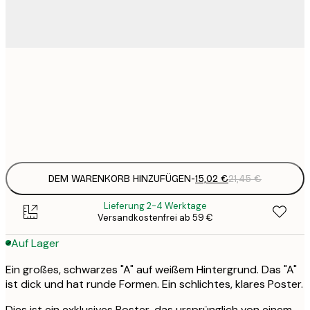
15
30x40 cm
2
Frame
options
DEM WARENKORB HINZUFÜGEN
-
15,02 €
21,45 €
Lieferung 2-4 Werktage
Versandkostenfrei ab 59 €
Auf Lager
Ein großes, schwarzes "A" auf weißem Hintergrund. Das "A"
ist dick und hat runde Formen. Ein schlichtes, klares Poster.
Dies ist ein exklusives Poster, das ursprünglich von einem