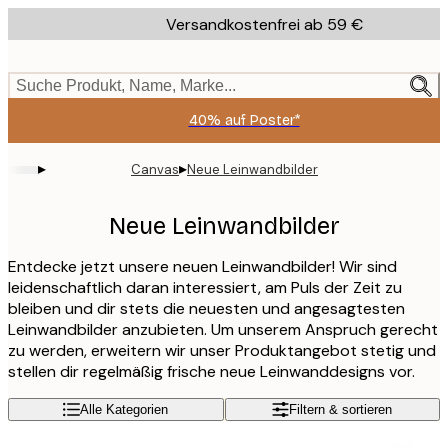
Skip
Versandkostenfrei ab 59 €
to
main
content.
Suche Produkt, Name, Marke...
40% auf Poster*
▸
▸
Canvas
Neue Leinwandbilder
Neue Leinwandbilder
Entdecke jetzt unsere neuen Leinwandbilder! Wir sind
leidenschaftlich daran interessiert, am Puls der Zeit zu
bleiben und dir stets die neuesten und angesagtesten
Leinwandbilder anzubieten. Um unserem Anspruch gerecht
zu werden, erweitern wir unser Produktangebot stetig und
stellen dir regelmäßig frische neue Leinwanddesigns vor.
Alle Kategorien
Filtern & sortieren