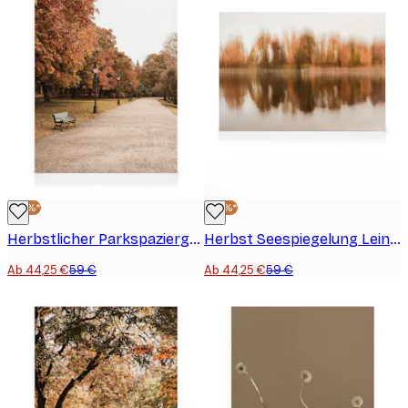
-25%*
-25%*
Herbstlicher Parkspaziergang Leinwandbild
Herbst Seespiegelung Leinwandbild
Ab 44,25 €
59 €
Ab 44,25 €
59 €