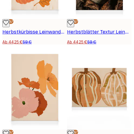
-25%*
-25%*
Herbstkürbisse Leinwandbild
Herbstblätter Textur Leinwandbild
Ab 44,25 €
59 €
Ab 44,25 €
59 €
-25%*
-25%*