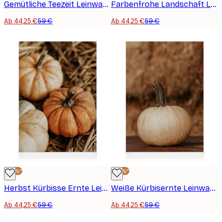
Gemütliche Teezeit Leinwandbild
Farbenfrohe Landschaft Leinwandbild
Ab 44,25 €
59 €
Ab 44,25 €
59 €
-25%*
-25%*
Herbst Kürbisse Ernte Leinwandbild
Weiße Kürbisernte Leinwandbild
Ab 44,25 €
59 €
Ab 44,25 €
59 €