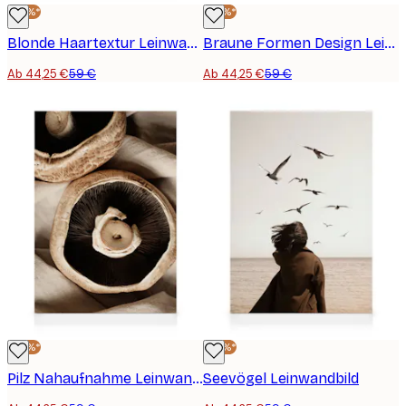
-25%*
-25%*
Blonde Haartextur Leinwandbild
Braune Formen Design Leinwandbild
Ab 44,25 €
59 €
Ab 44,25 €
59 €
-25%*
-25%*
Pilz Nahaufnahme Leinwandbild
Seevögel Leinwandbild