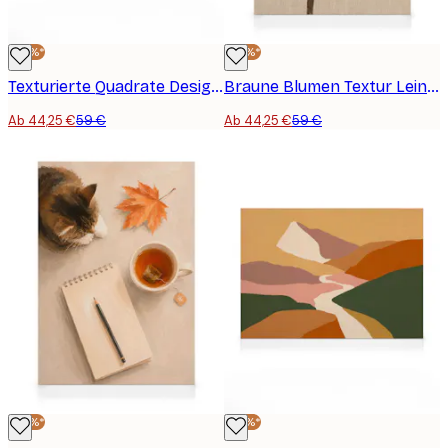
-25%*
-25%*
Texturierte Quadrate Design Leinwandbild
Braune Blumen Textur Leinwandbild
Ab 44,25 €
59 €
Ab 44,25 €
59 €
-25%*
-25%*