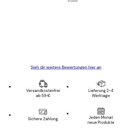
Verifizierter Käufer
Kundenbewertungen
Alles wie immer zügig, schnell, sicher
verpackt und ein stressfreier Einkauf
gewesen.
5 Jun
Edit D
Sieh dir weitere Bewertungen hier an
Versandkostenfrei
Lieferung 2-4
ab 59 €
Werktage
Jeden Monat
Sichere Zahlung
neue Produkte