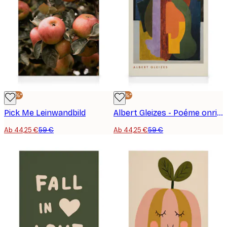
-25%*
-25%*
Pick Me Leinwandbild
Albert Gleizes - Poéme onrique Leinwandbild
Ab 44,25 €
59 €
Ab 44,25 €
59 €