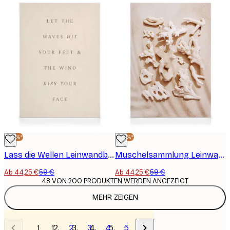
-25%*
-25%*
Lass die Wellen Leinwandbild
Muschelsammlung Leinwandbild
Ab 44,25 €
59 €
Ab 44,25 €
59 €
48 VON 200 PRODUKTEN WERDEN ANGEZEIGT
MEHR ZEIGEN
2
3
4
5
1