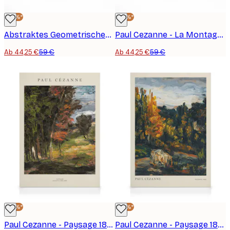
-25%*
-25%*
Abstraktes Geometrisches Muster Leinwandbild
Paul Cezanne - La Montagne Sainte-Victoire vue de la carrière Bibémus Leinwandbild
Ab 44,25 €
59 €
Ab 44,25 €
59 €
-25%*
-25%*
Paul Cezanne - Paysage 1862-1864 Leinwandbild
Paul Cezanne - Paysage 1866 Leinwandbild