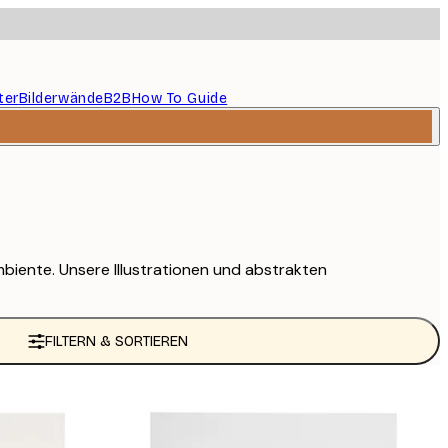
ter
Bilderwände
B2B
How To Guide
biente. Unsere Illustrationen und abstrakten
FILTERN & SORTIEREN