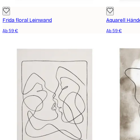
Frida floral Leinwand
Aquarell Händ
Ab 59 €
Ab 59 €