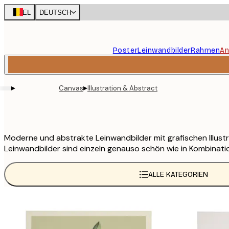
Skip
BEL
DEUTSCH
to
main
content.
Poster
Leinwandbilder
Rahmen
An
▸
▸
Canvas
Illustration & Abstract
Moderne und abstrakte Leinwandbilder mit grafischen Illustr
Leinwandbilder sind einzeln genauso schön wie in Kombinati
ALLE KATEGORIEN