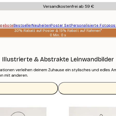
Versandkostenfrei ab 59 €
gebote
Bestseller
Neuheiten
Poster Set
Personalisierte Fotopos
30% Rabatt auf Poster & 15% Rabatt auf Rahmen*
0 Min.
0 s
Gültig
bis:
2026-
08-
06
Illustrierte & Abstrakte Leinwandbilder
ationen verleihen deinem Zuhause ein stylisches und edles Am
on mit anderen.