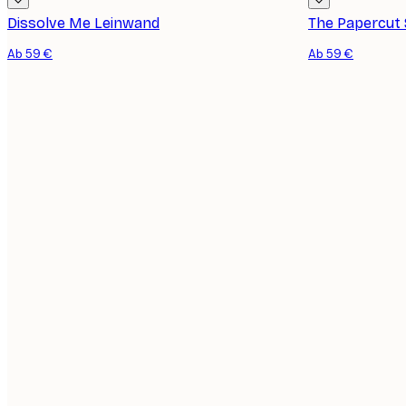
Dissolve Me Leinwand
The Papercut 
Ab 59 €
Ab 59 €