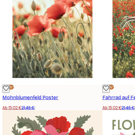
-30%*
-30%*
Mohnblumenfeld Poster
Fahrrad auf F
Ab 15,02 €
21,45 €
Ab 15,02 €
21,45 €