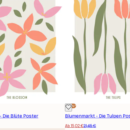
-30%*
 Die Blüte Poster
Blumenmarkt - Die Tulpen Po
Ab 15,02 €
21,45 €
ANMELDEN