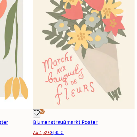
-30%*
ster
Blumenstraußmarkt Poster
Ab 4,52 €
6,45 €