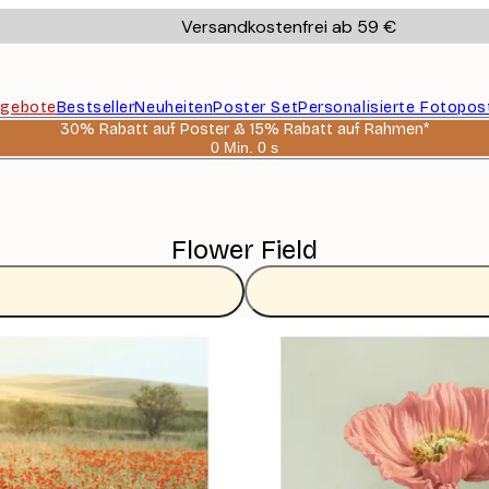
Versandkostenfrei ab 59 €
gebote
Bestseller
Neuheiten
Poster Set
Personalisierte Fotopos
30% Rabatt auf Poster & 15% Rabatt auf Rahmen*
0 Min.
0 s
Gültig
bis:
2026-
08-
06
Flower Field