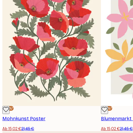
E-Mail
-30%*
-30%*
Mohnkunst Poster
Blumenmarkt -
Ab 15,02 €
21,45 €
Ab 15,02 €
21,45 €