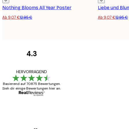
Nothing Blooms All Year Poster
Liebe und Blu
Ab 9,07 €
12,95 €
Ab 9,07 €
12,95 €
4.3
Kundenbewertunge
Alles wie immer z
HERVORRAGEND
Basierend auf 70875 Bewertungen.
Sieh dir einige Bewertungen hier an.
5 Jun
Edit D