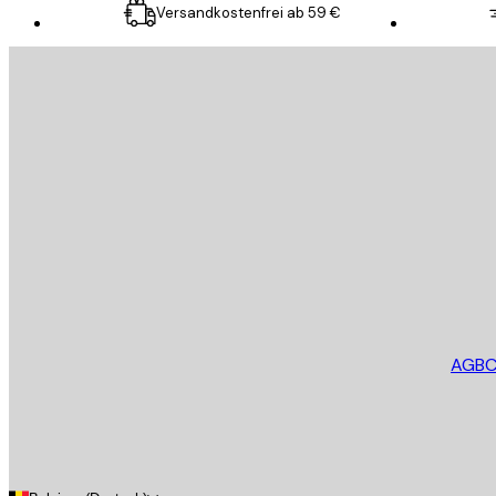
Versandkostenfrei ab 59 €
E-Mail
SENDEN
Store
AGB
C