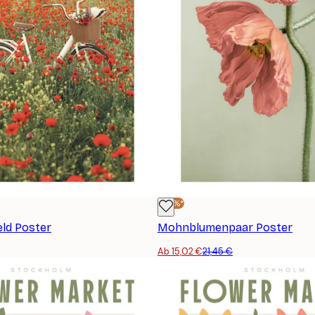
-30%*
eld Poster
Mohnblumenpaar Poster
Ab 15,02 €
21,45 €