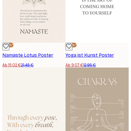
-30%*
-30%*
Namaste Lotus Poster
Yoga ist Kunst Poster
Ab 15,02 €
21,45 €
Ab 9,07 €
12,95 €