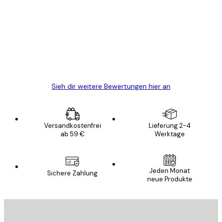
Alles wie immer zügig, schnell, sicher
verpackt und ein stressfreier Einkauf
gewesen.
5 Jun
Edit D
Sieh dir weitere Bewertungen hier an
Versandkostenfrei
Lieferung 2-4
ab 59 €
Werktage
E-Mail
Jeden Monat
Sichere Zahlung
neue Produkte
ANMELDEN