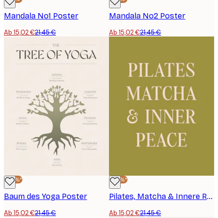
Mandala No1 Poster
Mandala No2 Poster
Ab 15,02 €
21,45 €
Ab 15,02 €
21,45 €
-30%*
-30%*
Baum des Yoga Poster
Pilates, Matcha & Innere Ruhe Poster
Ab 15,02 €
21,45 €
Ab 15,02 €
21,45 €