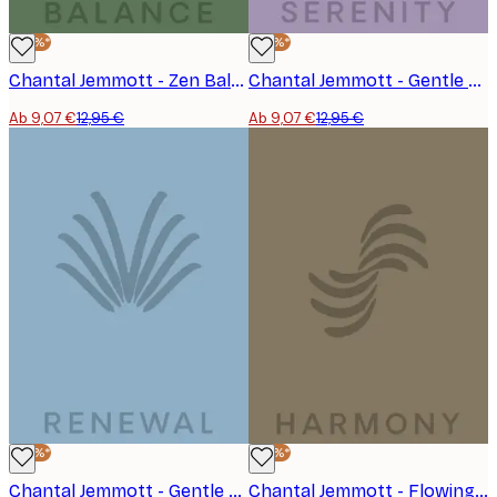
-30%*
-30%*
Chantal Jemmott - Zen Balance Flow Poster
Chantal Jemmott - Gentle Lavender Serenity Poster
Ab 9,07 €
12,95 €
Ab 9,07 €
12,95 €
-30%*
-30%*
Chantal Jemmott - Gentle Renewal Growth Poster
Chantal Jemmott - Flowing Harmony Curves Poster