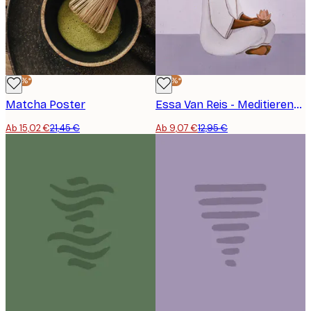
-30%*
-30%*
Matcha Poster
Essa Van Reis - Meditierende Frau mit Lotus Poster
Ab 15,02 €
21,45 €
Ab 9,07 €
12,95 €