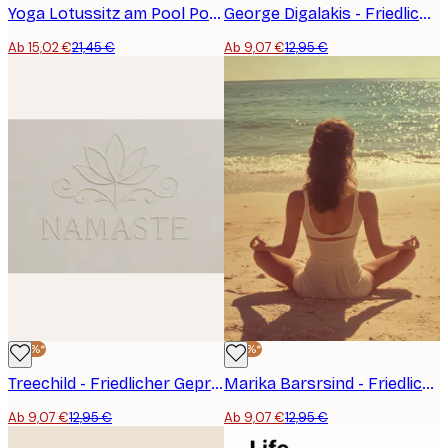
Yoga Lotussitz am Pool Poster
George Digalakis - Friedliche Strandbalance Poster
Ab 15,02 €
21,45 €
Ab 9,07 €
12,95 €
-30%*
-30%*
Treechild - Friedlicher Geprägter Lotus Poster
Marika Barsrsind - Friedliche Strandmeditation Poster
Ab 9,07 €
12,95 €
Ab 9,07 €
12,95 €