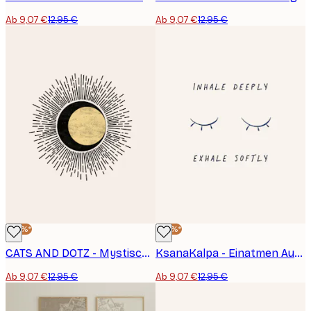
Ab 9,07 €
12,95 €
Ab 9,07 €
12,95 €
-30%*
-30%*
CATS AND DOTZ - Mystischer Mond Sonnenstrahlen Poster
KsanaKalpa - Einatmen Ausatmen Augen Poster
Ab 9,07 €
12,95 €
Ab 9,07 €
12,95 €