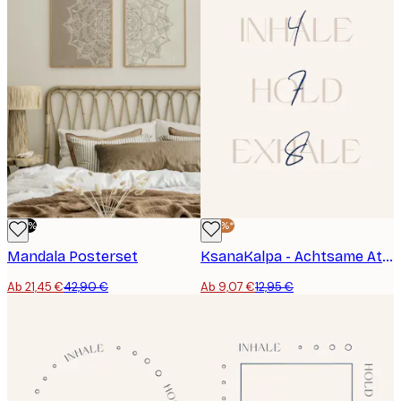
-50%
-30%*
Mandala Posterset
KsanaKalpa - Achtsame Atmung Anleitung Poster
Ab 21,45 €
42,90 €
Ab 9,07 €
12,95 €