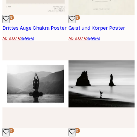
-30%*
-30%*
Drittes Auge Chakra Poster
Geist und Körper Poster
Ab 9,07 €
12,95 €
Ab 9,07 €
12,95 €
-30%*
-30%*