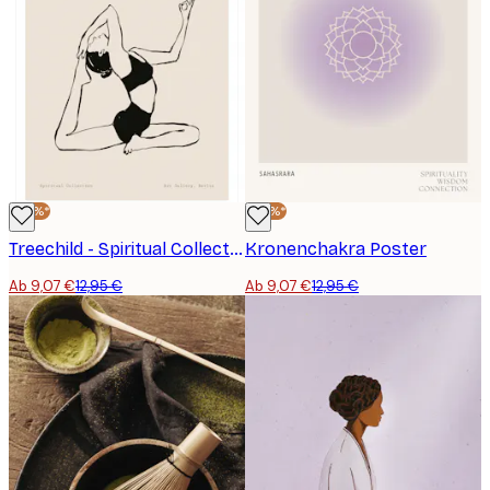
-30%*
-30%*
Treechild - Spiritual Collection No09 Poster
Kronenchakra Poster
Ab 9,07 €
12,95 €
Ab 9,07 €
12,95 €