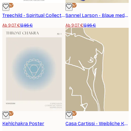
-30%*
-30%*
Treechild - Spiritual Collection No11 Poster
Sannel Larson - Blaue meditative Pose Poster
Ab 9,07 €
12,95 €
Ab 9,07 €
12,95 €
-30%*
-30%*
Kehlchakra Poster
Casa Cartissi - Weibliche Kontur Poster