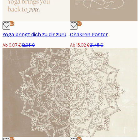
-30%*
-30%*
Yoga bringt dich zu dir zurück Poster
Chakren Poster
Ab 9,07 €
12,95 €
Ab 15,02 €
21,45 €
-30%*
-30%*