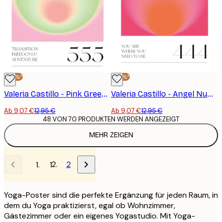
-30%*
-30%*
Valeria Castillo - Pink Green Aura Gradient Poster
Valeria Castillo - Angel Number 444 Glow Poster
Ab 9,07 €
12,95 €
Ab 9,07 €
12,95 €
48 VON 70 PRODUKTEN WERDEN ANGEZEIGT
MEHR ZEIGEN
2
1
Yoga-Poster sind die perfekte Ergänzung für jeden Raum, in
dem du Yoga praktizierst, egal ob Wohnzimmer,
Gästezimmer oder ein eigenes Yogastudio. Mit Yoga-