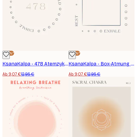
-30%*
-30%*
KsanaKalpa - 478 Atemzyklus Poster
KsanaKalpa - Box-Atmung Meditation Poster
Ab 9,07 €
12,95 €
Ab 9,07 €
12,95 €