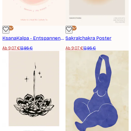
-30%*
-30%*
KsanaKalpa - Entspannende Atemtechnik Anleitung Poster
Sakralchakra Poster
Ab 9,07 €
12,95 €
Ab 9,07 €
12,95 €