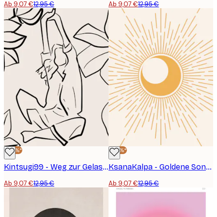
Ab 9,07 €
12,95 €
Ab 9,07 €
12,95 €
-30%*
-30%*
Kintsugi99 - Weg zur Gelassenheit Poster
KsanaKalpa - Goldene Sonnen- und Mondstrahlen Poster
Ab 9,07 €
12,95 €
Ab 9,07 €
12,95 €