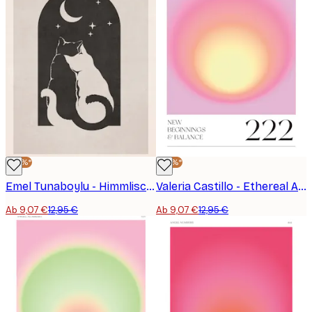
-30%*
-30%*
Emel Tunaboylu - Himmlische Begleiter Poster
Valeria Castillo - Ethereal Aura Glow Poster
Ab 9,07 €
12,95 €
Ab 9,07 €
12,95 €