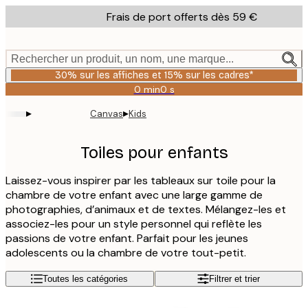
Skip
Frais de port offerts dès 59 €
to
main
content.
Rechercher un produit, un nom, une marque...
30% sur les affiches et 15% sur les cadres*
0 min
0 s
Valable
jusqu'au
▸
▸
Canvas
Kids
:
2026-
08-
Toiles pour enfants
06
Laissez-vous inspirer par les tableaux sur toile pour la
chambre de votre enfant avec une large gamme de
photographies, d’animaux et de textes. Mélangez-les et
associez-les pour un style personnel qui reflète les
passions de votre enfant. Parfait pour les jeunes
adolescents ou la chambre de votre tout-petit.
Toutes les catégories
Filtrer et trier