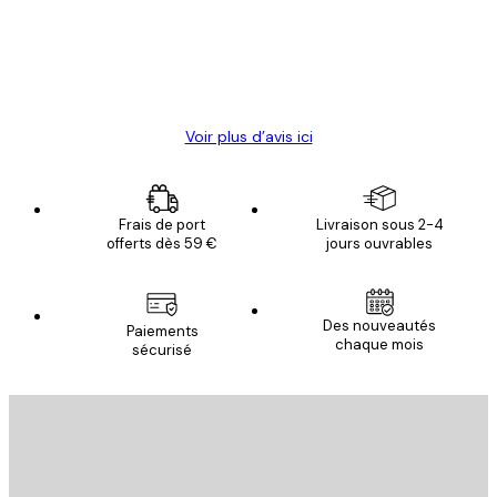
clients
4 juin
Christelle K
Voir plus d’avis ici
Frais de port
Livraison sous 2-4
offerts dès 59 €
jours ouvrables
Email
Des nouveautés
Paiements
chaque mois
sécurisé
S'INSCRIRE
politique de confidentialité