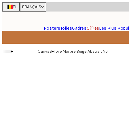
Skip
BEL
FRANÇAIS
to
main
content.
Posters
Toiles
Cadres
Offres
Les Plus Popul
▸
▸
Canvas
Toile Marbre Beige Abstrait No1