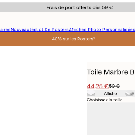
Frais de port offerts dès 59 €
aires
Nouveautés
Lot De Posters
Affiches Photo Personnalisée
40% sur les Posters*
Toile Marbre B
44,25 €
59 €
Affiche
Choisissez la taille