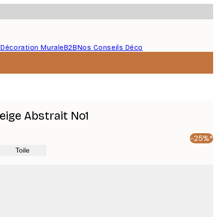
s
Décoration Murale
B2B
Nos Conseils Déco
eige Abstrait No1
-25%*
Toile