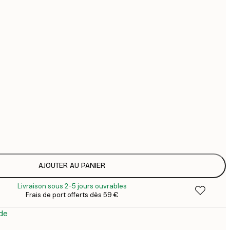
44
74
Pas de cadre
AJOUTER AU PANIER
Livraison sous 2-5 jours ouvrables
Frais de port offerts dès 59 €
de