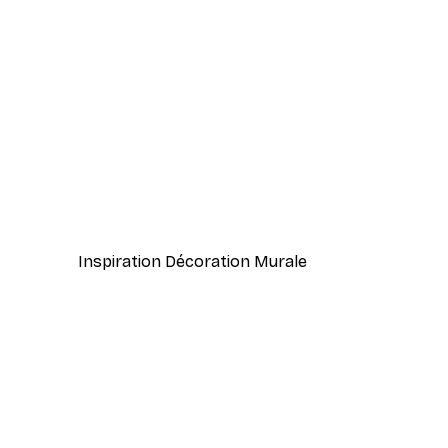
-40%*
Herbe de Plage Poster
À partir de 7,77 €
12,95 €
Inspiration Décoration Murale