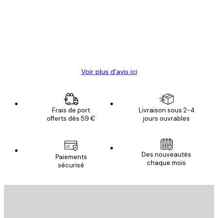
Satisfaite !
clients
4 juin
Christelle K
Voir plus d’avis ici
Frais de port
Livraison sous 2-4
offerts dès 59 €
jours ouvrables
Des nouveautés
Paiements
chaque mois
sécurisé