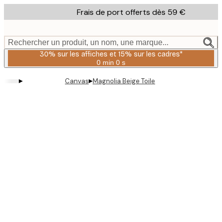
Skip
Frais de port offerts dès 59 €
to
main
content.
Rechercher un produit, un nom, une marque...
30% sur les affiches et 15% sur les cadres*
0 min
0 s
Valable
jusqu'au
▸
▸
Canvas
Magnolia Beige Toile
:
2026-
08-
06