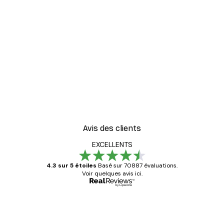
-30%*
er
Vintage au Bord de Mer P
À partir de 9,07 €
12,95 €
Avis des clients
EXCELLENTS
4.3 sur 5 étoiles
Basé sur 70887 évaluations.
Voir quelques avis ici.
Acheteur vérifié
Avis
des