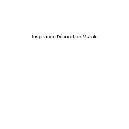
-40%*
Affiche
Vespa Jaune Affiche
À partir de 7,77 €
12,95 €
Inspiration Décoration Murale