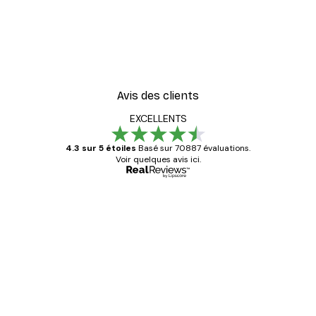
Avis des clients
EXCELLENTS
4.3 sur 5 étoiles
Basé sur 70887 évaluations.
Voir quelques avis ici.
Acheteur vérifié
Avis
des
Satisfaite !
clients
4 juin
Christelle K