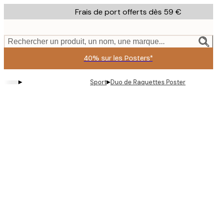
Skip
Frais de port offerts dès 59 €
to
main
content.
Rechercher un produit, un nom, une marque...
40% sur les Posters*
▸
▸
Sport
Duo de Raquettes Poster