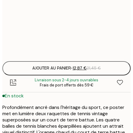
12
30x40 cm
2
19
50x70 cm
3
Frame
options
AJOUTER AU PANIER
-
12,87 €
21,45 €
Livraison sous 2-4 jours ouvrables
Frais de port offerts dès 59 €
En stock
Profondément ancré dans l'héritage du sport, ce poster
met en lumière deux raquettes de tennis vintage
superposées sur un court de terre battue. Les quatre
balles de tennis blanches éparpillées ajoutent un attrait
visuel distinctif. L'orange chaud du court de terre battue