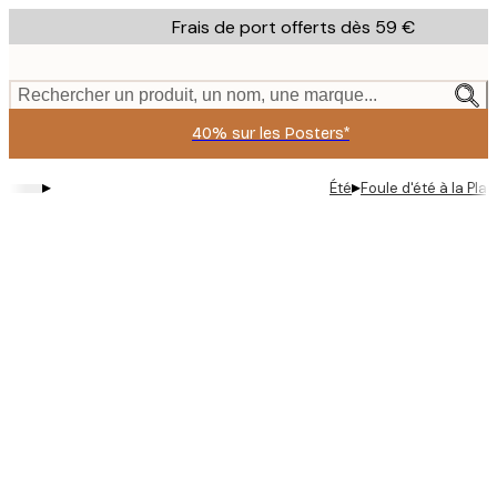
Skip
Frais de port offerts dès 59 €
to
main
content.
Rechercher un produit, un nom, une marque...
40% sur les Posters*
▸
▸
Été
Foule d'été à la Pla