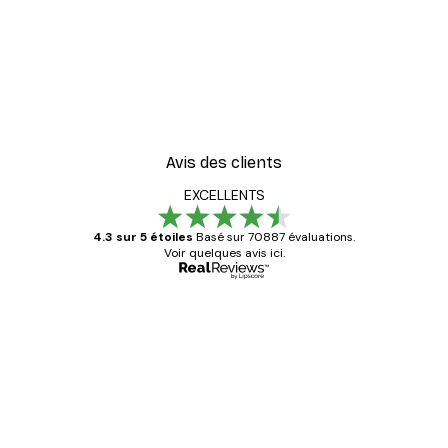
Avis des clients
EXCELLENTS
4.3 sur 5 étoiles
Basé sur 70887 évaluations.
Voir quelques avis ici.
Acheteur vérifié
Avis
des
Satisfaite !
clients
4 juin