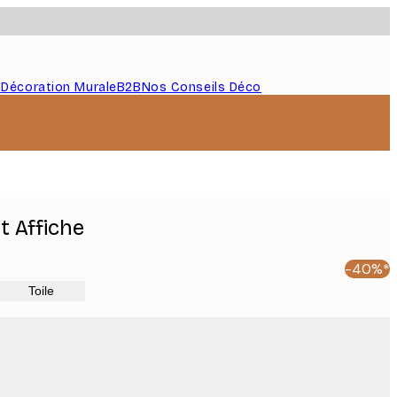
s
Décoration Murale
B2B
Nos Conseils Déco
t Affiche
-40%*
Toile