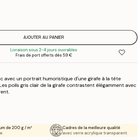
12
2
16
2
16
AJOUTER AU PANIER
2
Livraison sous 2-4 jours ouvrables
19
Frais de port offerts dès 59 €
3
26
4
nc avec un portrait humoristique d'une girafe à la tête
es poils gris clair de la girafe contrastent élégamment avec
rent.
um de 200 g / m²
Cadres de la meilleure qualité
e.
avec verre acrylique transparent.