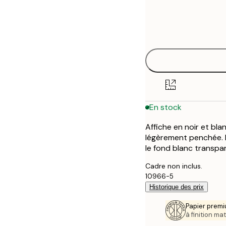
Frame
30x40 cm
options
40x50 cm
50x50 cm
50x70 cm
En stock
70x100 cm
Affiche en noir et bla
légèrement penchée. L
le fond blanc transpa
Cadre non inclus.
10966-5
Historique des prix
Papier premi
à finition mat