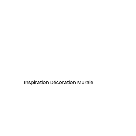
-40%*
Branches de Magnolia Poster
À partir de 7,77 €
12,95 €
Inspiration Décoration Murale