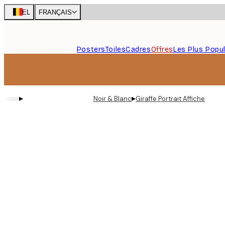
Skip
BEL
FRANÇAIS
to
main
content.
Posters
Toiles
Cadres
Offres
Les Plus Popul
▸
▸
Noir & Blanc
Giraffe Portrait Affiche