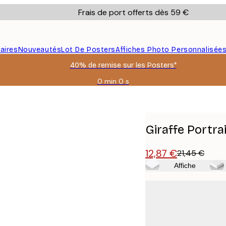
Frais de port offerts dès 59 €
aires
Nouveautés
Lot De Posters
Affiches Photo Personnalisée
40% de remise sur les Posters*
0 min
0 s
Valable
jusqu'au
:
2026-
08-
Giraffe Portrai
09
12,87 €
21,45 €
Affiche