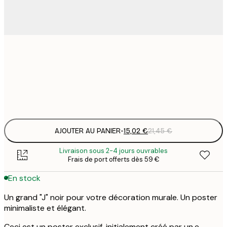
15
30x40 cm
2
Frame
options
AJOUTER AU PANIER
-
15,02 €
21,45 €
Livraison sous 2-4 jours ouvrables
Frais de port offerts dès 59 €
En stock
Un grand "J" noir pour votre décoration murale. Un poster
minimaliste et élégant.
Ceci est un poster exclusif, initialement créé par un.e