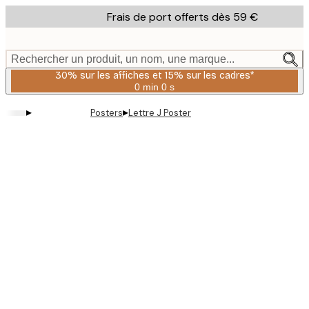
Skip
Frais de port offerts dès 59 €
to
main
content.
Rechercher un produit, un nom, une marque...
30% sur les affiches et 15% sur les cadres*
0 min
0 s
Valable
jusqu'au
▸
▸
Posters
Lettre J Poster
:
2026-
08-
06