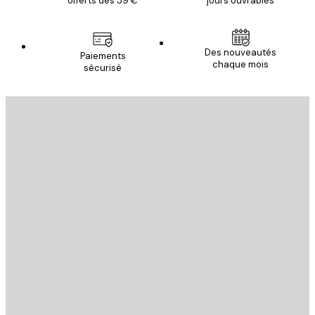
offerts dès 59 €
jours ouvrables
Des nouveautés
Paiements
chaque mois
sécurisé
Email
ENVOYER
Store
Poster Store
Service Client