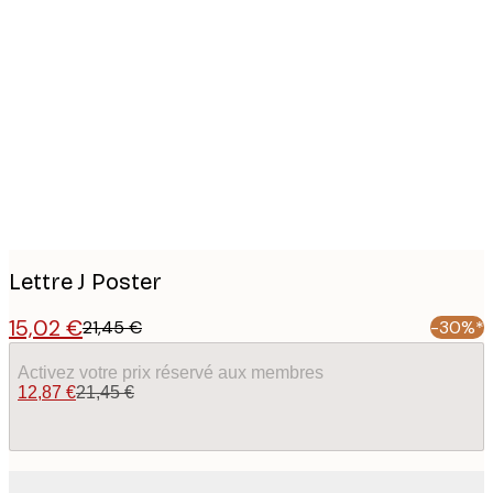
Product
images
Lettre J Poster
15,02 €
21,45 €
-30%*
Activez votre prix réservé aux membres
12,87 €
21,45 €