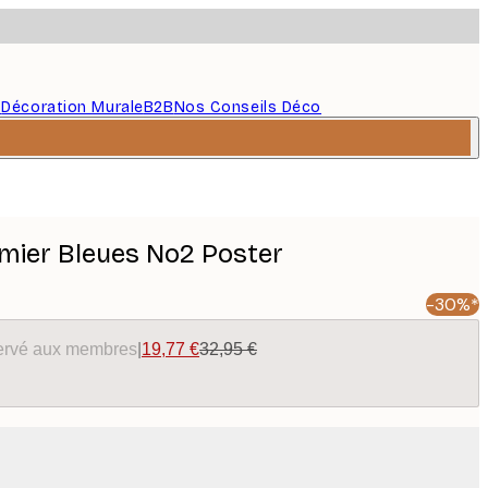
s
Décoration Murale
B2B
Nos Conseils Déco
lmier Bleues No2 Poster
-30%*
éservé aux membres
|
19,77 €
32,95 €