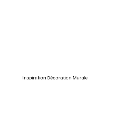
-50%
Mode Lot de posters
50,88 €
101,75 €
Inspiration Décoration Murale