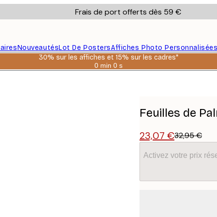
Frais de port offerts dès 59 €
aires
Nouveautés
Lot De Posters
Affiches Photo Personnalisée
30% sur les affiches et 15% sur les cadres*
0 min
0 s
Valable
jusqu'au
:
2026-
08-
06
Feuilles de Pa
23,07 €
32,95 €
Activez votre prix r