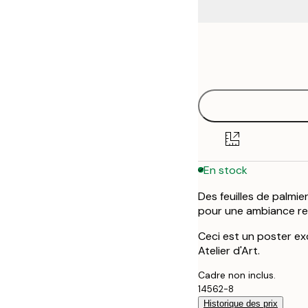
Frame
50x70 cm
options
En stock
Des feuilles de palmi
pour une ambiance re
Ceci est un poster ex
Atelier d'Art.
Cadre non inclus.
14562-8
Historique des prix