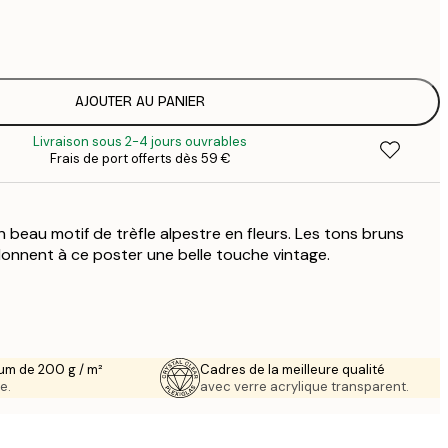
12
2
16
2
16
AJOUTER AU PANIER
2
Livraison sous 2-4 jours ouvrables
19
Frais de port offerts dès 59 €
3
26
4
 beau motif de trèfle alpestre en fleurs. Les tons bruns
onnent à ce poster une belle touche vintage.
um de 200 g / m²
Cadres de la meilleure qualité
e.
avec verre acrylique transparent.