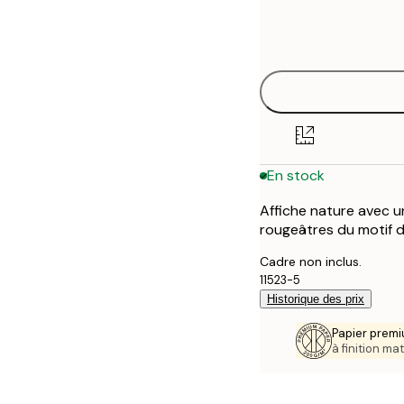
Frame
30x40 cm
options
40x50 cm
50x50 cm
50x70 cm
En stock
70x100 cm
Affiche nature avec un
rougeâtres du motif d
Cadre non inclus.
11523-5
Historique des prix
Papier premi
à finition mat