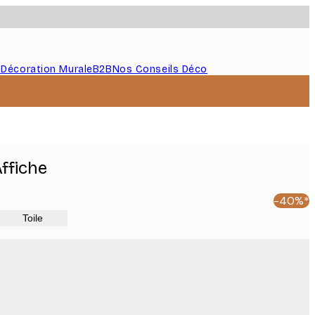
s
Décoration Murale
B2B
Nos Conseils Déco
ffiche
-40%*
Toile