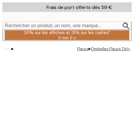
Skip
Frais de port offerts dès 59 €
to
main
content.
Rechercher un produit, un nom, une marque...
30% sur les affiches et 15% sur les cadres*
0 min
0 s
Valable
jusqu'au
▸
▸
Fleurs
Ombelles Fleurs Orlaya
:
2026-
08-
06