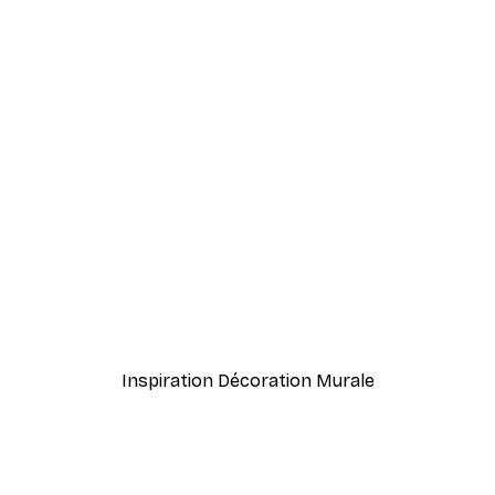
-30%*
 No2 Poster
Vue Matinale sur le Lac P
À partir de 9,07 €
12,95 €
Inspiration Décoration Murale