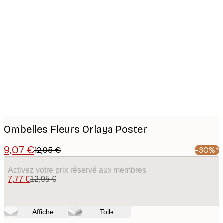
Product
images
Ombelles Fleurs Orlaya Poster
9,07 €
12,95 €
-30%*
Activez votre prix réservé aux membres
7,77 €
12,95 €
Affiche
Toile