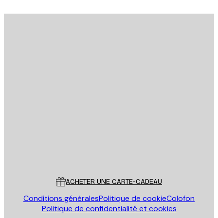
Email
ENVOYER
Store
Poster Store
Service Client
ACHETER UNE CARTE-CADEAU
Conditions générales
Politique de cookie
Colofon
Politique de confidentialité et cookies