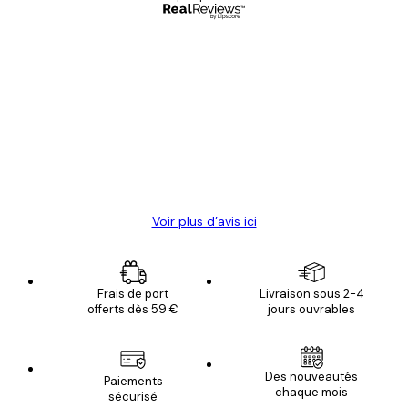
Acheteur vérifié
Avis
des
Satisfaite !
clients
4 juin
Christelle K
Voir plus d’avis ici
Frais de port
Livraison sous 2-4
offerts dès 59 €
jours ouvrables
Des nouveautés
Paiements
chaque mois
sécurisé