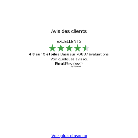
Avis des clients
EXCELLENTS
4.3 sur 5 étoiles
Basé sur 70887 évaluations.
Voir quelques avis ici.
Acheteur vérifié
Avis
des
Satisfaite !
clients
4 juin
Christelle K
Voir plus d’avis ici