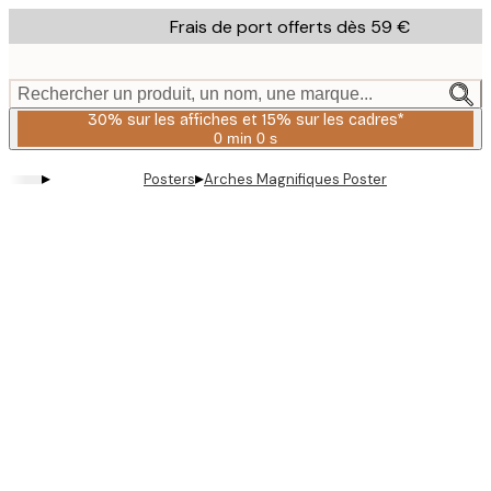
Skip
Frais de port offerts dès 59 €
to
main
content.
Rechercher un produit, un nom, une marque...
30% sur les affiches et 15% sur les cadres*
0 min
0 s
Valable
jusqu'au
▸
▸
Posters
Arches Magnifiques Poster
:
2026-
08-
06