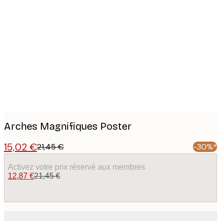
Product
images
Arches Magnifiques Poster
15,02 €
21,45 €
-30%*
Activez votre prix réservé aux membres
12,87 €
21,45 €