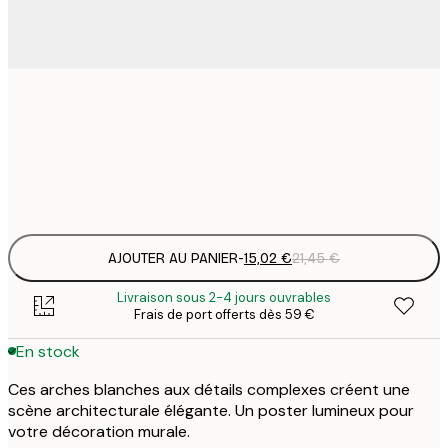
15
30x40 cm
2
Frame
options
AJOUTER AU PANIER
-
15,02 €
21,45 €
Livraison sous 2-4 jours ouvrables
Frais de port offerts dès 59 €
En stock
Ces arches blanches aux détails complexes créent une
scène architecturale élégante. Un poster lumineux pour
votre décoration murale.