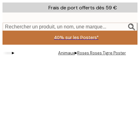
Skip
Frais de port offerts dès 59 €
to
main
content.
Rechercher un produit, un nom, une marque...
40% sur les Posters*
▸
▸
Animaux
Roses Roses Tigre Poster