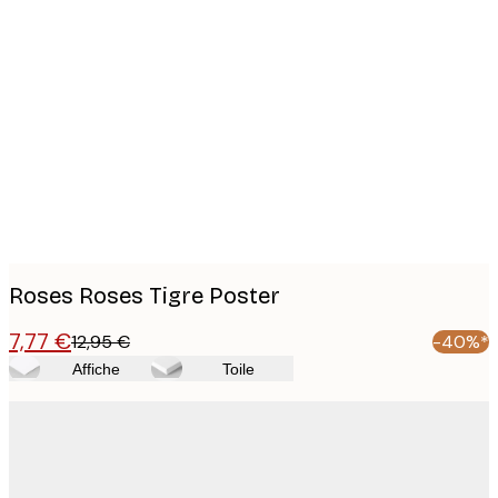
Product
images
Roses Roses Tigre Poster
7,77 €
12,95 €
-40%*
Affiche
Toile