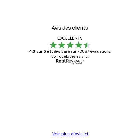
Avis des clients
EXCELLENTS
4.3 sur 5 étoiles
Basé sur 70887 évaluations.
Voir quelques avis ici.
Acheteur vérifié
Avis
des
Satisfaite !
clients
4 juin
Christelle K
Voir plus d’avis ici