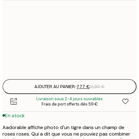
7
21x30 cm
1
12
30x40 cm
2
19
50x70 cm
3
Frame
options
AJOUTER AU PANIER
-
7,77 €
12,95 €
Livraison sous 2-4 jours ouvrables
Frais de port offerts dès 59 €
En stock
Aadorable affiche photo d'un tigre dans un champ de
roses roses. Qui a dit que vous ne pouviez pas combiner