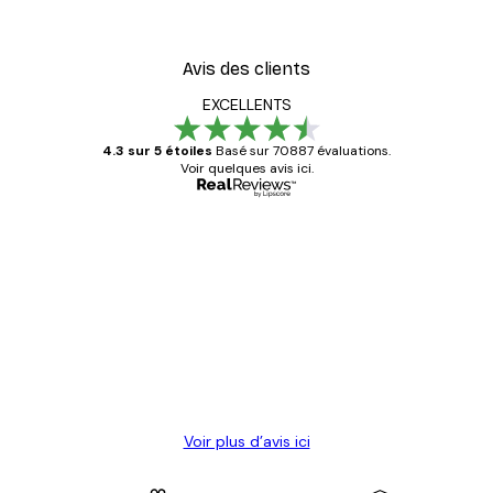
Avis des clients
EXCELLENTS
4.3 sur 5 étoiles
Basé sur 70887 évaluations.
Voir quelques avis ici.
Acheteur vérifié
Avis
des
Satisfaite !
clients
4 juin
Christelle K
Voir plus d’avis ici