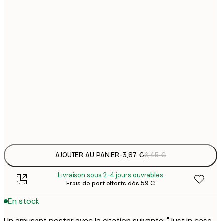
3
13x18 cm
7
21x30 cm
1
12
30x40 cm
2
16
40x50 cm
2
Frame
options
AJOUTER AU PANIER
-
3,87 €
6,45 €
Livraison sous 2-4 jours ouvrables
Frais de port offerts dès 59 €
En stock
Un amusant poster avec la citation suivante: "Just in case