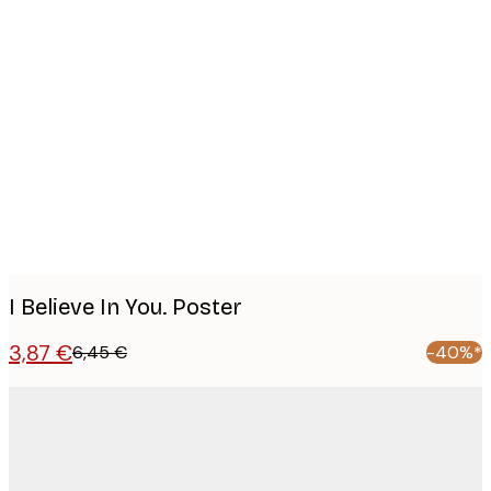
Product
images
I Believe In You. Poster
3,87 €
6,45 €
-40%*