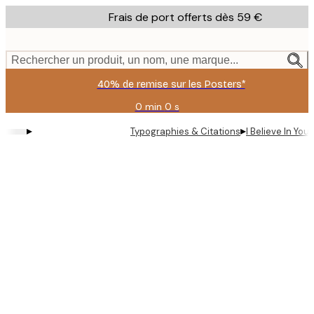
Skip
Frais de port offerts dès 59 €
to
main
content.
Rechercher un produit, un nom, une marque...
40% de remise sur les Posters*
0 min
0 s
Valable
jusqu'au
▸
▸
Typographies & Citations
I Believe In You.
:
2026-
08-
09