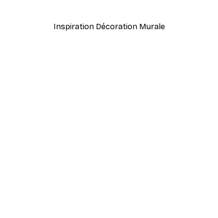
À partir de 7,77 €
12,95 €
Inspiration Décoration Murale