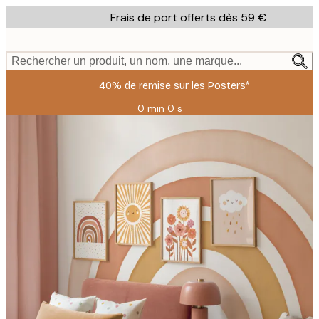
Skip
Frais de port offerts dès 59 €
to
main
content.
Rechercher un produit, un nom, une marque...
40% de remise sur les Posters*
0 min
0 s
Valable
jusqu'au
:
2026-
08-
09