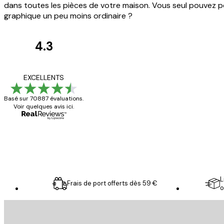
dans toutes les pièces de votre maison. Vous seul pouvez po
graphique un peu moins ordinaire ?
4.3
Avis
des
Satisfaite !
EXCELLENTS
clients
Basé sur 70887 évaluations.
Voir quelques avis ici.
4 juin
Christelle K
L
Frais de port offerts dès 59 €
o