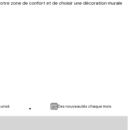
 votre zone de confort et de choisir une décoration murale
Acheteur vérifié
je suis ravie
21 mars
Julie M
urisé
Des nouveautés chaque mois