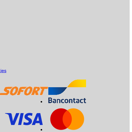
Service Client
kies