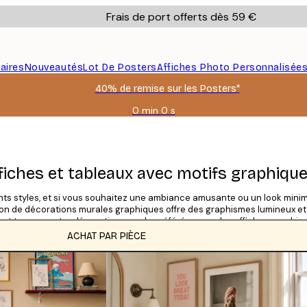
Frais de port offerts dès 59 €
aires
Nouveautés
Lot De Posters
Affiches Photo Personnalisée
40% de remise sur les Posters*
0 min
0 s
Valable
jusqu'au
:
2026-
08-
ffiches et tableaux avec motifs graphiqu
09
ents styles, et si vous souhaitez une ambiance amusante ou un look mini
tion de décorations murales graphiques offre des graphismes lumineux et
l et trouvez votre décoration murale préférée avec des affiches graphique
ACHAT PAR PIÈCE
CATÉGORIES
Grille