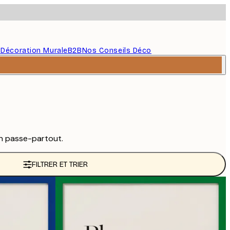
s
Décoration Murale
B2B
Nos Conseils Déco
n passe-partout.
FILTRER ET TRIER