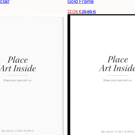
clair
Gold Frame
22,06 €
25,95 €