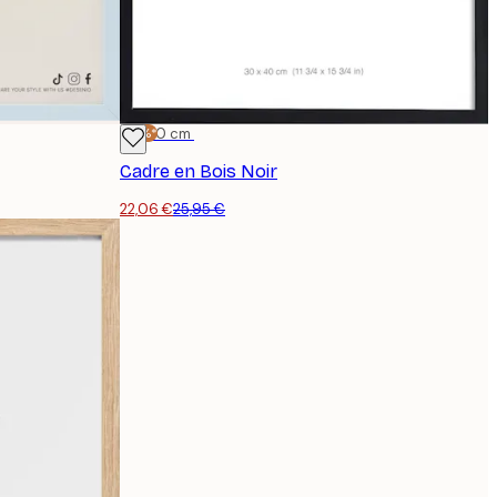
-15%*
30x40 cm
Cadre en Bois Noir
22,06 €
25,95 €