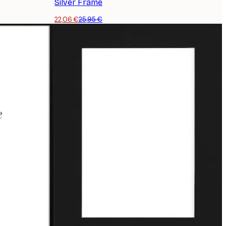
Silver Frame
22,06 €
25,95 €