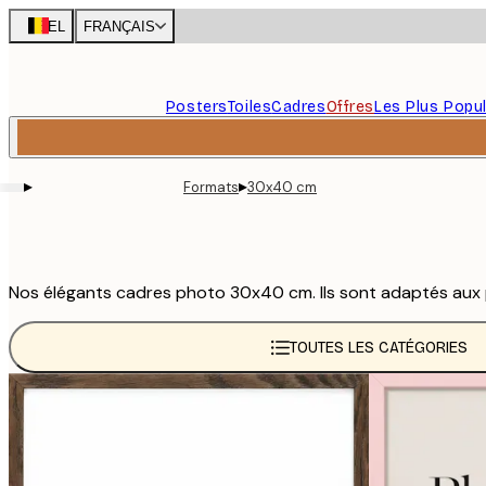
Skip
BEL
FRANÇAIS
to
main
content.
Posters
Toiles
Cadres
Offres
Les Plus Popul
▸
▸
Formats
30x40 cm
Nos élégants cadres photo 30x40 cm. Ils sont adaptés aux 
TOUTES LES CATÉGORIES