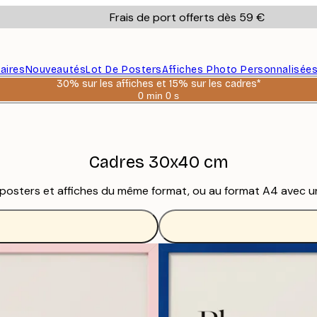
Frais de port offerts dès 59 €
aires
Nouveautés
Lot De Posters
Affiches Photo Personnalisée
30% sur les affiches et 15% sur les cadres*
0 min
0 s
Valable
jusqu'au
:
2026-
08-
06
Cadres 30x40 cm
posters et affiches du même format, ou au format A4 avec u