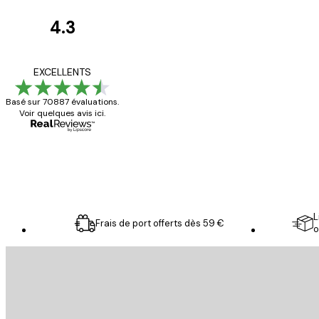
4.3
Avis
des
Satisfaite !
EXCELLENTS
clients
Basé sur 70887 évaluations.
Voir quelques avis ici.
4 juin
Christelle K
L
Frais de port offerts dès 59 €
o