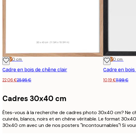
-15%*
30x40 cm
-15%*
30x40 cm
Cadre en bois de chêne clair
Cadre en bois
22,06 €
25,95 €
10,19 €
11,99 €
Cadres 30x40 cm
Êtes-vous à la recherche de cadres photo 30x40 cm? Ne ch
cuivrés, blancs, noirs et en chêne véritable. Le format 30x4
30x40 cm avec un de nos posters "Incontournables"! Si vou