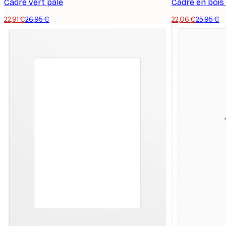
Cadre vert pâle
Cadre en bois 
22,91 €
26,95 €
22,06 €
25,95 €