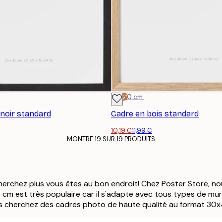
-15%*
30x40 cm
 noir standard
Cadre en bois standard
10,19 €
11,99 €
MONTRE 19 SUR 19 PRODUITS
erchez plus vous êtes au bon endroit! Chez Poster Store, n
0 cm est très populaire car il s'adapte avec tous types de mu
s cherchez des cadres photo de haute qualité au format 30x4