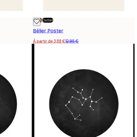
-70%
Outlet
Bélier Poster
À partir de 3,88 €
12,95 €