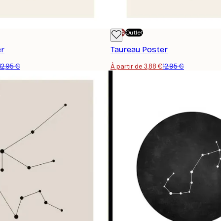
-70%
Outlet
er
Taureau Poster
12,95 €
À partir de 3,88 €
12,95 €
S'INSCRIRE