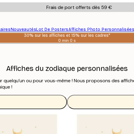
Frais de port offerts dès 59 €
aires
Nouveautés
Lot De Posters
Affiches Photo Personnalisée
30% sur les affiches et 15% sur les cadres*
0 min
0 s
Valable
jusqu'au
:
2026-
08-
06
Affiches du zodiaque personnalisées
ur quelqu’un ou pour vous-même ! Nous proposons des affiches
ique !