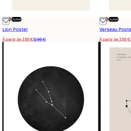
-70%
Outlet
-70%
Outlet
Lion Poster
Verseau Post
À partir de 3,88 €
12,95 €
À partir de 3,88 €
Email
politique de confidentialité