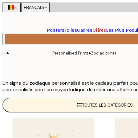
Skip
BEL
FRANÇAIS
to
main
content.
Posters
Toiles
Cadres
Offres
Les Plus Popul
▸
▸
Personalised Prints
Zodiac prints
Un signe du zodiaque personnalisé est le cadeau parfait po
personnalisés sont un moyen ludique de créer une affiche un
TOUTES LES CATÉGORIES