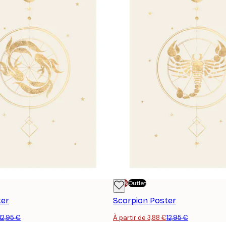
-70%
Outlet
ter
Scorpion Poster
12,95 €
À partir de 3,88 €
12,95 €