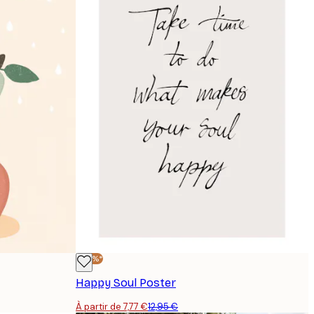
-40%*
Happy Soul Poster
À partir de 7,77 €
12,95 €