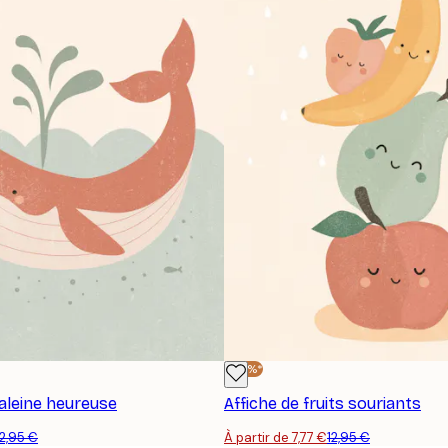
-40%*
baleine heureuse
Affiche de fruits souriants
12,95 €
À partir de 7,77 €
12,95 €