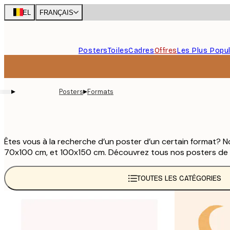
Skip
BEL
FRANÇAIS
to
main
content.
Posters
Toiles
Cadres
Offres
Les Plus Popul
▸
▸
Posters
Formats
Êtes vous à la recherche d’un poster d’un certain format?
70x100 cm, et 100x150 cm. Découvrez tous nos posters de c
TOUTES LES CATÉGORIES