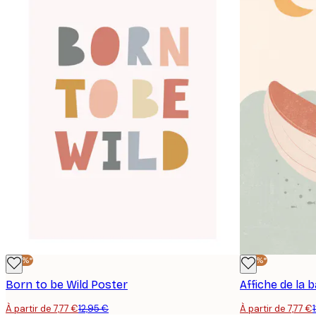
-40%*
-40%*
Born to be Wild Poster
Affiche de la 
À partir de 7,77 €
12,95 €
À partir de 7,77 €