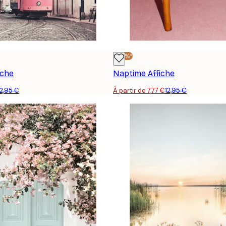
-40%*
iche
Naptime Affiche
12,95 €
À partir de 7,77 €
12,95 €