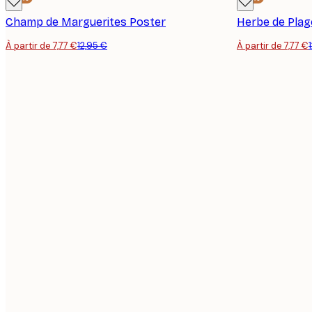
Champ de Marguerites Poster
Herbe de Plag
À partir de 7,77 €
12,95 €
À partir de 7,77 €