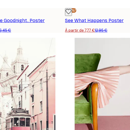
-40%*
e Goodnight. Poster
See What Happens Poster
6,45 €
À partir de 7,77 €
12,95 €