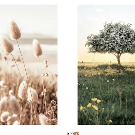
-40%*