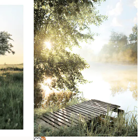
-40%*