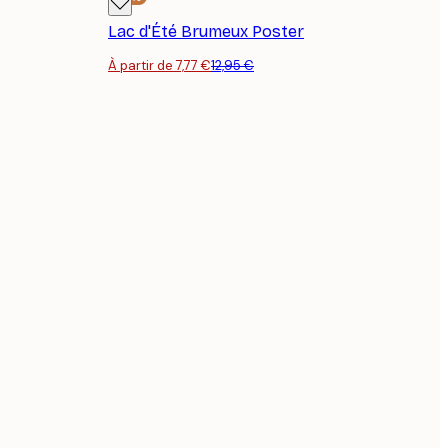
Lac d'Été Brumeux Poster
À partir de 7,77 €
12,95 €