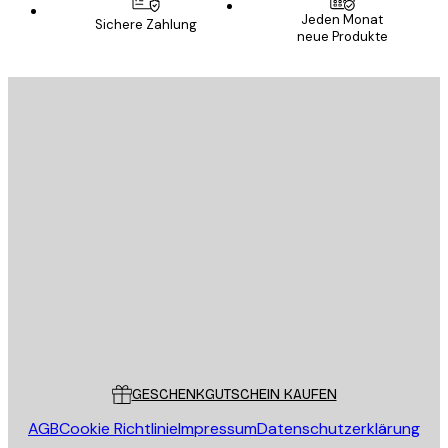
Jeden Monat
Sichere Zahlung
neue Produkte
E-Mail
SENDEN
Store
Poster Store
Kundendienst
GESCHENKGUTSCHEIN KAUFEN
AGB
Cookie Richtlinie
Impressum
Datenschutzerklärung