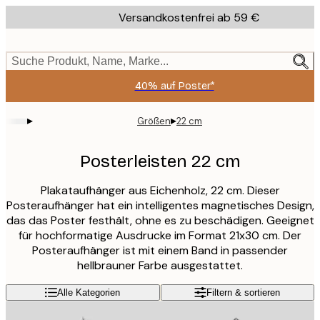
Skip
Versandkostenfrei ab 59 €
to
main
content.
Suche Produkt, Name, Marke...
40% auf Poster*
▸
▸
Größen
22 cm
Posterleisten 22 cm
Plakataufhänger aus Eichenholz, 22 cm. Dieser
Posteraufhänger hat ein intelligentes magnetisches Design,
das das Poster festhält, ohne es zu beschädigen. Geeignet
für hochformatige Ausdrucke im Format 21x30 cm. Der
Posteraufhänger ist mit einem Band in passender
hellbrauner Farbe ausgestattet.
Alle Kategorien
Filtern & sortieren