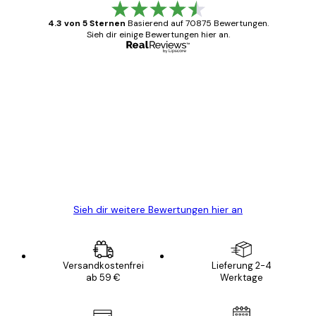
4.3 von 5 Sternen
Basierend auf 70875 Bewertungen.
Sieh dir einige Bewertungen hier an.
Verifizierter Käufer
Kundenbewertungen
Alles wie immer zügig, schnell, sicher
verpackt und ein stressfreier Einkauf
gewesen.
5 Jun
Edit D
Sieh dir weitere Bewertungen hier an
Versandkostenfrei
Lieferung 2-4
ab 59 €
Werktage