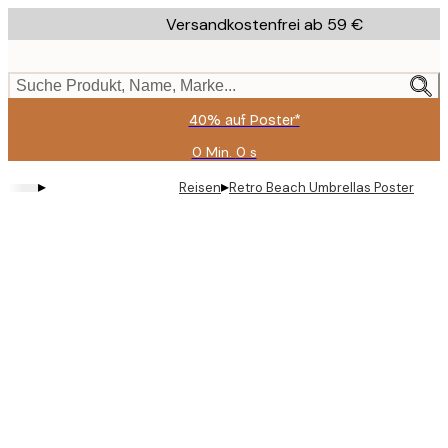
Skip
Versandkostenfrei ab 59 €
to
main
content.
Suche Produkt, Name, Marke...
40% auf Poster*
0 Min.
0 s
Gültig
bis:
▸
▸
Reisen
Retro Beach Umbrellas Poster
2026-
08-
09