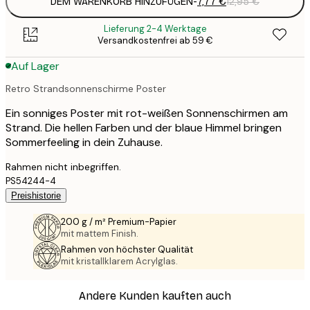
DEM WARENKORB HINZUFÜGEN
-
7,77 €
12,95 €
Lieferung 2-4 Werktage
Versandkostenfrei ab 59 €
Auf Lager
Retro Strandsonnenschirme Poster
Ein sonniges Poster mit rot-weißen Sonnenschirmen am
Strand. Die hellen Farben und der blaue Himmel bringen
Sommerfeeling in dein Zuhause.
Rahmen nicht inbegriffen.
PS54244-4
Preishistorie
200 g / m² Premium-Papier
mit mattem Finish.
Rahmen von höchster Qualität
mit kristallklarem Acrylglas.
Andere Kunden kauften auch