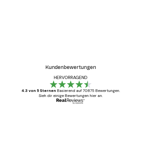
Kundenbewertungen
HERVORRAGEND
4.3 von 5 Sternen
Basierend auf 70875 Bewertungen.
Sieh dir einige Bewertungen hier an.
Verifizierter Käufer
Kundenbewertungen
Alles wie immer zügig, schnell, sicher
verpackt und ein stressfreier Einkauf
gewesen.