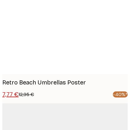
Product
images
Retro Beach Umbrellas Poster
7,77 €
12,95 €
-40%*