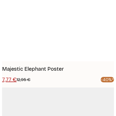
Product
images
Majestic Elephant Poster
7,77 €
12,95 €
-40%*