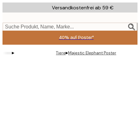
Skip
Versandkostenfrei ab 59 €
to
main
content.
Suche Produkt, Name, Marke...
40% auf Poster*
▸
▸
Tiere
Majestic Elephant Poster