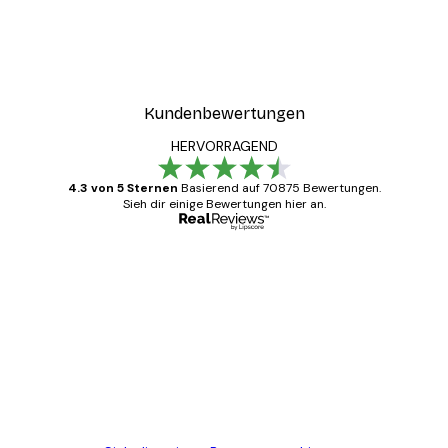
Kundenbewertungen
HERVORRAGEND
4.3 von 5 Sternen
Basierend auf 70875 Bewertungen.
Sieh dir einige Bewertungen hier an.
Verifizierter Käufer
Kundenbewertungen
Alles wie immer zügig, schnell, sicher
verpackt und ein stressfreier Einkauf
gewesen.
5 Jun
Edit D