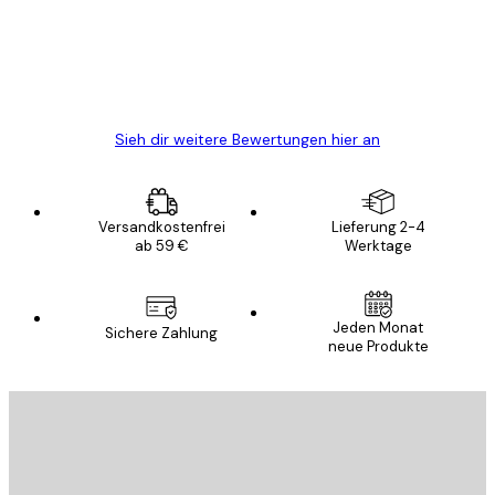
verpackt und ein stressfreier Einkauf
gewesen.
5 Jun
Edit D
Sieh dir weitere Bewertungen hier an
Versandkostenfrei
Lieferung 2-4
ab 59 €
Werktage
Jeden Monat
Sichere Zahlung
neue Produkte