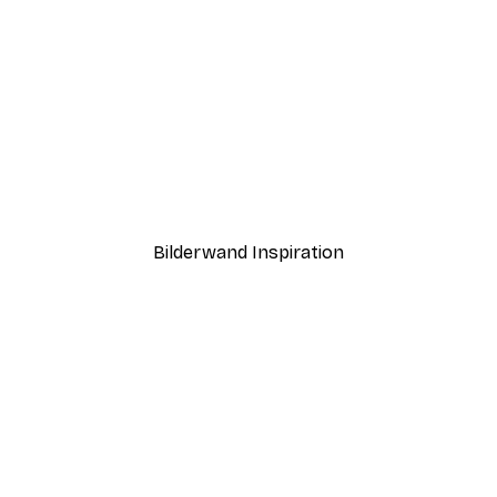
-30%*
r1 Poster
Frutti Di Sicilia No1 Poster
Ab 9,07 €
12,95 €
Bilderwand Inspiration