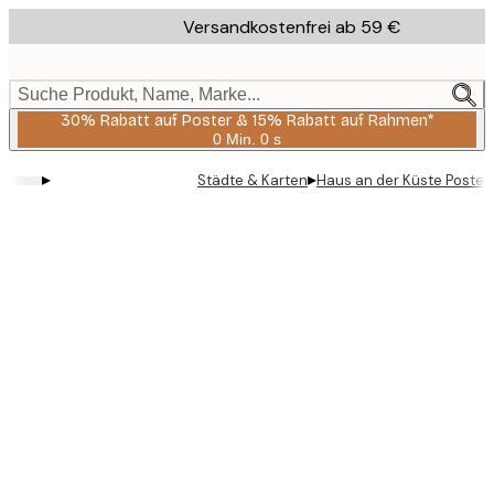
Skip
Versandkostenfrei ab 59 €
to
main
content.
Suche Produkt, Name, Marke...
30% Rabatt auf Poster & 15% Rabatt auf Rahmen*
0 Min.
0 s
Gültig
bis:
▸
▸
Städte & Karten
Haus an der Küste Poster
2026-
08-
06