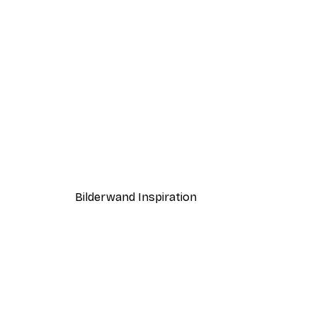
-40%*
Glenfinnan Viadukt Poster
Ab 7,77 €
12,95 €
Bilderwand Inspiration