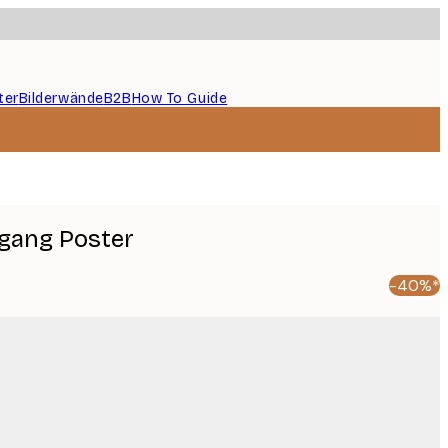
ter
Bilderwände
B2B
How To Guide
gang Poster
-40%*