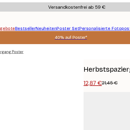
Versandkostenfrei ab 59 €
gebote
Bestseller
Neuheiten
Poster Set
Personalisierte Fotopos
40% auf Poster*
rgang Poster
Herbstspazier
12,87 €
21,45 €