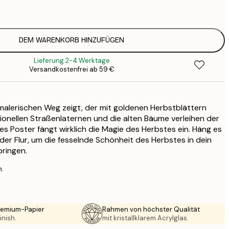
2
19
3
DEM WARENKORB HINZUFÜGEN
Lieferung 2-4 Werktage
Versandkostenfrei ab 59 €
 malerischen Weg zeigt, der mit goldenen Herbstblättern
tionellen Straßenlaternen und die alten Bäume verleihen der
es Poster fängt wirklich die Magie des Herbstes ein. Häng es
er Flur, um die fesselnde Schönheit des Herbstes in dein
bringen.
n.
Premium-Papier
Rahmen von höchster Qualität
inish.
mit kristallklarem Acrylglas.