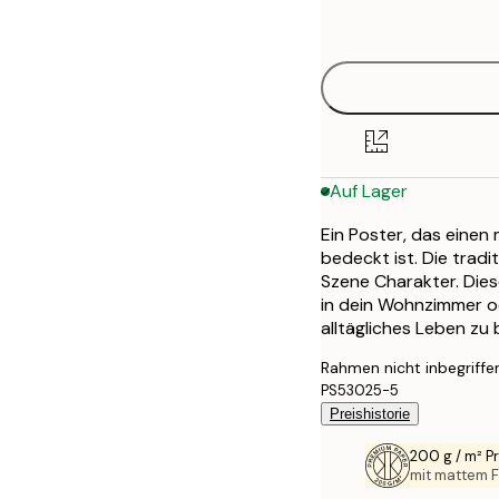
options
50x70 cm
Auf Lager
Ein Poster, das einen
bedeckt ist. Die tradi
Szene Charakter. Dies
in dein Wohnzimmer od
alltägliches Leben zu 
Rahmen nicht inbegriffe
PS53025-5
Preishistorie
200 g / m² 
mit mattem F