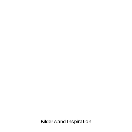
-40%*
Strand Gras Poster
Ab 7,77 €
12,95 €
Bilderwand Inspiration