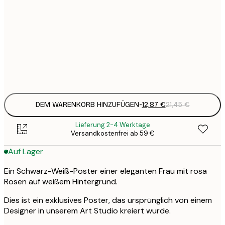
12
30x40 cm
2
19
50x70 cm
3
Frame
options
DEM WARENKORB HINZUFÜGEN
-
12,87 €
21,45 €
Lieferung 2-4 Werktage
Versandkostenfrei ab 59 €
Auf Lager
Ein Schwarz-Weiß-Poster einer eleganten Frau mit rosa
Rosen auf weißem Hintergrund.
Dies ist ein exklusives Poster, das ursprünglich von einem
Designer in unserem Art Studio kreiert wurde.