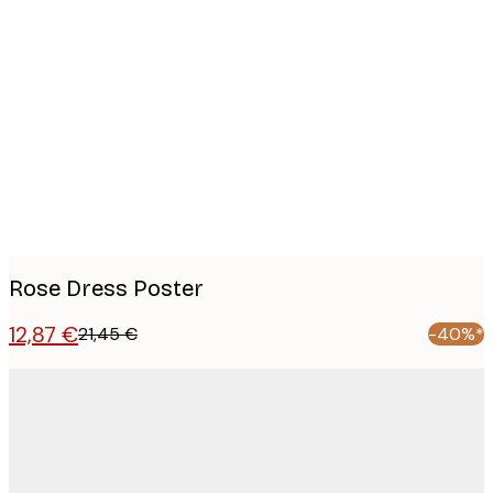
Product
images
Rose Dress Poster
12,87 €
21,45 €
-40%*