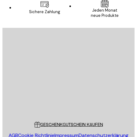
Jeden Monat
Sichere Zahlung
neue Produkte
E-Mail
SENDEN
Store
Poster Store
Kundendienst
GESCHENKGUTSCHEIN KAUFEN
AGB
Cookie Richtlinie
Impressum
Datenschutzerklärung