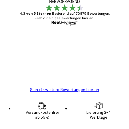
HERVORRAGEND
4.3 von 5 Sternen
Basierend auf 70875 Bewertungen.
Sieh dir einige Bewertungen hier an.
Verifizierter Käufer
Kundenbewertungen
Alles wie immer zügig, schnell, sicher
verpackt und ein stressfreier Einkauf
gewesen.
5 Jun
Edit D
Sieh dir weitere Bewertungen hier an
Versandkostenfrei
Lieferung 2-4
ab 59 €
Werktage