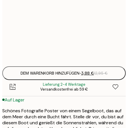
3
21x30 cm
1
5
30x40 cm
2
8
50x70 cm
3
Frame
options
DEM WARENKORB HINZUFÜGEN
-
3,88 €
12,95 €
Lieferung 2-4 Werktage
Versandkostenfrei ab 59 €
Auf Lager
Schönes Fotografie Poster von einem Segelboot, das auf
dem Meer durch eine Bucht fährt. Stelle dir vor, du bist auf
diesem Boot und genießt die Sonnenstrahlen, während du