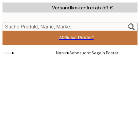
Skip
Versandkostenfrei ab 59 €
to
main
content.
Suche Produkt, Name, Marke...
40% auf Poster*
▸
▸
Natur
Sehnsucht Segeln Poster