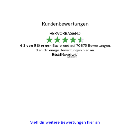
Kundenbewertungen
HERVORRAGEND
4.3 von 5 Sternen
Basierend auf 70875 Bewertungen.
Sieh dir einige Bewertungen hier an.
Verifizierter Käufer
Kundenbewertungen
Alles wie immer zügig, schnell, sicher
verpackt und ein stressfreier Einkauf
gewesen.
5 Jun
Edit D
Sieh dir weitere Bewertungen hier an