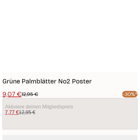
Product
images
Grüne Palmblätter No2 Poster
9,07 €
12,95 €
-30%*
Aktiviere deinen Mitgliedspreis
7,77 €
12,95 €