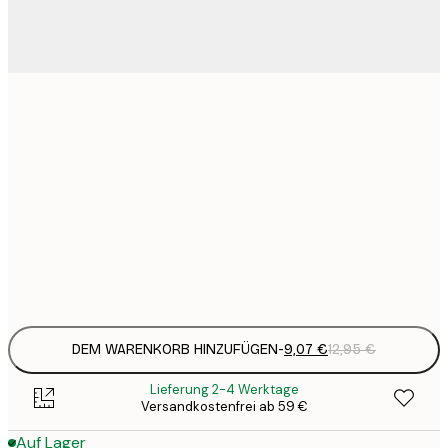
9
21x30 cm
1
15
30x40 cm
2
23
50x70 cm
3
Frame
options
DEM WARENKORB HINZUFÜGEN
-
9,07 €
12,95 €
Lieferung 2-4 Werktage
Versandkostenfrei ab 59 €
Auf Lager