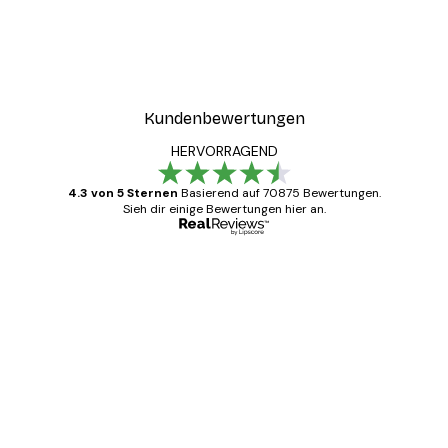
Kundenbewertungen
HERVORRAGEND
4.3 von 5 Sternen
Basierend auf 70875 Bewertungen.
Sieh dir einige Bewertungen hier an.
Verifizierter Käufer
Kundenbewertungen
Alles wie immer zügig, schnell, sicher
verpackt und ein stressfreier Einkauf
gewesen.
5 Jun
Edit D