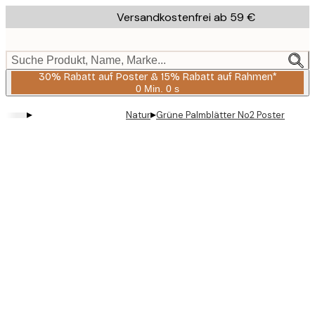
Skip
Versandkostenfrei ab 59 €
to
main
content.
Suche Produkt, Name, Marke...
30% Rabatt auf Poster & 15% Rabatt auf Rahmen*
0 Min.
0 s
Gültig
bis:
▸
▸
Natur
Grüne Palmblätter No2 Poster
2026-
08-
06