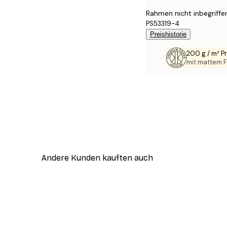
Rahmen nicht inbegriffe
PS53319-4
Preishistorie
200 g / m² 
mit mattem F
Andere Kunden kauften auch