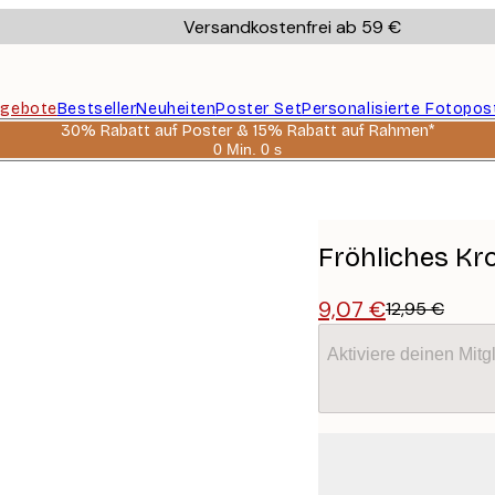
Versandkostenfrei ab 59 €
gebote
Bestseller
Neuheiten
Poster Set
Personalisierte Fotopos
30% Rabatt auf Poster & 15% Rabatt auf Rahmen*
0 Min.
0 s
Gültig
bis:
2026-
08-
06
Fröhliches Kro
9,07 €
12,95 €
Aktiviere deinen Mitg