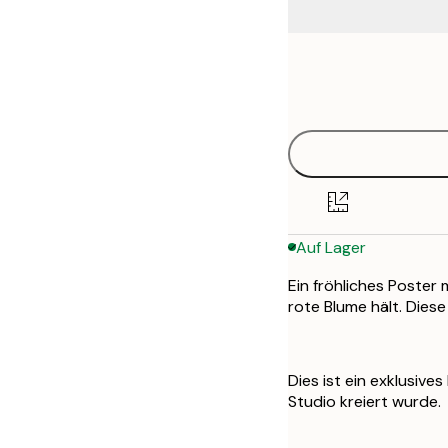
Frame
21x30 cm
options
30x40 cm
50x70 cm
Auf Lager
Ein fröhliches Poster
rote Blume hält. Dies
Dies ist ein exklusive
Studio kreiert wurde.