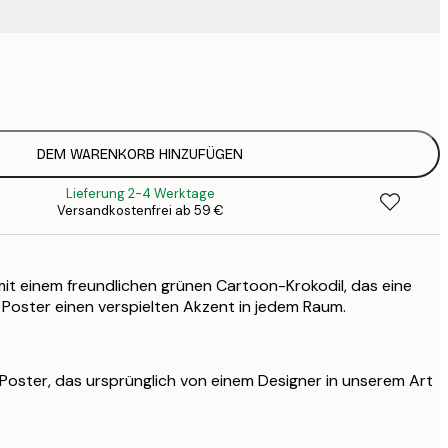
9
1
15
2
23
DEM WARENKORB HINZUFÜGEN
3
Lieferung 2-4 Werktage
Versandkostenfrei ab 59 €
 mit einem freundlichen grünen Cartoon-Krokodil, das eine
e Poster einen verspielten Akzent in jedem Raum.
s Poster, das ursprünglich von einem Designer in unserem Art