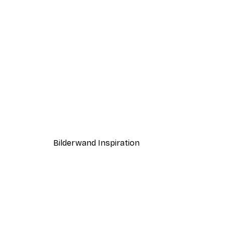
-30%*
Glückliche Blumen Poster
Ab 9,07 €
12,95 €
Bilderwand Inspiration