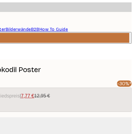
ter
Bilderwände
B2B
How To Guide
kodil Poster
-30%*
liedspreis
|
7,77 €
12,95 €