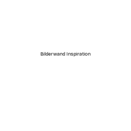
-30%*
Espresso Blick Poster
Ab 9,07 €
12,95 €
Bilderwand Inspiration