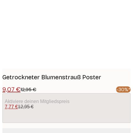
Product
images
Getrockneter Blumenstrauß Poster
9,07 €
12,95 €
-30%*
Aktiviere deinen Mitgliedspreis
7,77 €
12,95 €