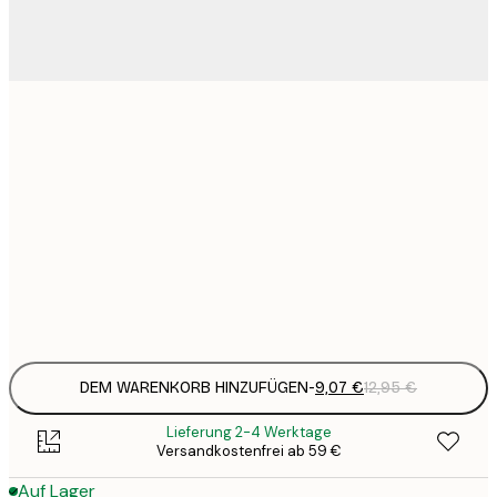
9
21x30 cm
1
15
30x40 cm
2
23
50x70 cm
3
Frame
options
DEM WARENKORB HINZUFÜGEN
-
9,07 €
12,95 €
Lieferung 2-4 Werktage
Versandkostenfrei ab 59 €
Auf Lager