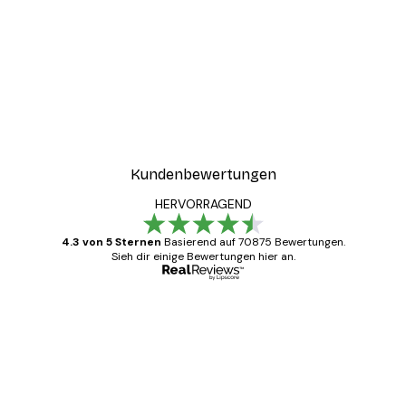
Kundenbewertungen
HERVORRAGEND
4.3 von 5 Sternen
Basierend auf 70875 Bewertungen.
Sieh dir einige Bewertungen hier an.
Verifizierter Käufer
Kundenbewertungen
Alles wie immer zügig, schnell, sicher
verpackt und ein stressfreier Einkauf
gewesen.