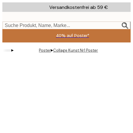
Skip
Versandkostenfrei ab 59 €
to
main
content.
Suche Produkt, Name, Marke...
40% auf Poster*
▸
▸
Poster
Collage Kunst Nr1 Poster