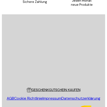
Jeden Monat
Sichere Zahlung
neue Produkte
E-Mail
SENDEN
Store
Poster Store
Kundendienst
GESCHENKGUTSCHEIN KAUFEN
AGB
Cookie Richtlinie
Impressum
Datenschutzerklärung