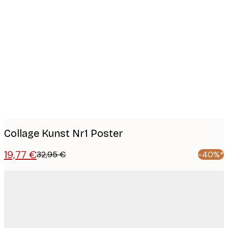
Product
images
Collage Kunst Nr1 Poster
19,77 €
32,95 €
-40%*