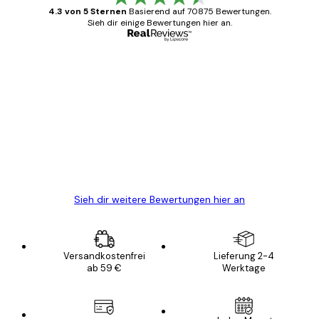
4.3 von 5 Sternen
Basierend auf 70875 Bewertungen.
Sieh dir einige Bewertungen hier an.
Verifizierter Käufer
Kundenbewertungen
Alles wie immer zügig, schnell, sicher
verpackt und ein stressfreier Einkauf
gewesen.
5 Jun
Edit D
Sieh dir weitere Bewertungen hier an
Versandkostenfrei
Lieferung 2-4
ab 59 €
Werktage