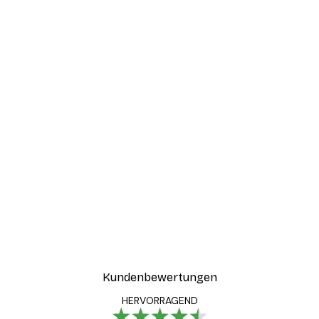
-40%*
Strand Gras Poster
Ab 7,77 €
12,95 €
Kundenbewertungen
HERVORRAGEND