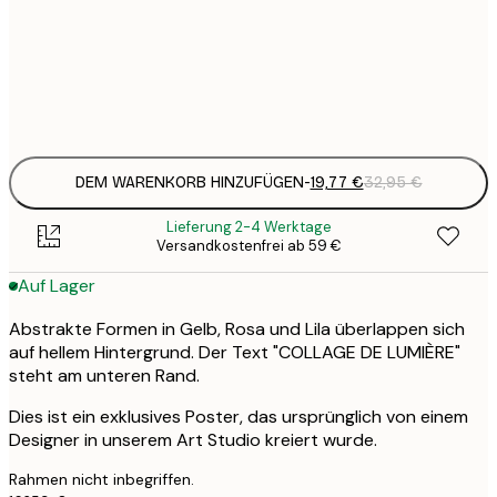
19
50x70 cm
3
Frame
options
DEM WARENKORB HINZUFÜGEN
-
19,77 €
32,95 €
Lieferung 2-4 Werktage
Versandkostenfrei ab 59 €
Auf Lager
Abstrakte Formen in Gelb, Rosa und Lila überlappen sich
auf hellem Hintergrund. Der Text "COLLAGE DE LUMIÈRE"
steht am unteren Rand.
Dies ist ein exklusives Poster, das ursprünglich von einem
Designer in unserem Art Studio kreiert wurde.
Rahmen nicht inbegriffen.