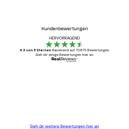
Modestraße Poster
Ab 9,07 €
12,95 €
Kundenbewertungen
HERVORRAGEND
4.3 von 5 Sternen
Basierend auf 70875 Bewertungen.
Sieh dir einige Bewertungen hier an.
Verifizierter Käufer
Kundenbewertungen
Alles wie immer zügig, schnell, sicher
verpackt und ein stressfreier Einkauf
gewesen.
5 Jun
Edit D
Sieh dir weitere Bewertungen hier an