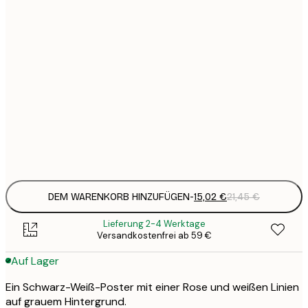
15
30x40 cm
2
23
50x70 cm
3
Frame
options
DEM WARENKORB HINZUFÜGEN
-
15,02 €
21,45 €
Lieferung 2-4 Werktage
Versandkostenfrei ab 59 €
Auf Lager
Ein Schwarz-Weiß-Poster mit einer Rose und weißen Linien
auf grauem Hintergrund.