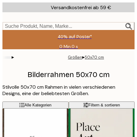
Skip
Versandkostenfrei ab 59 €
to
main
content.
Suche Produkt, Name, Marke...
40% auf Poster*
0 Min.
0 s
Gültig
bis:
▸
▸
Größen
50x70 cm
2026-
08-
09
Bilderrahmen 50x70 cm
Stilvolle 50x70 cm Rahmen in vielen verschiedenen
Designs, eine der beliebtesten Größen.
Alle Kategorien
Filtern & sortieren