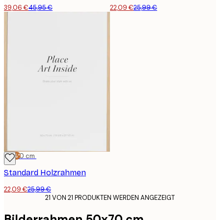
39,06 €
45,95 €
22,09 €
25,99 €
-15%*
50x70 cm
Standard Holzrahmen
22,09 €
25,99 €
21 VON 21 PRODUKTEN WERDEN ANGEZEIGT
Bilderrahmen 50x70 cm