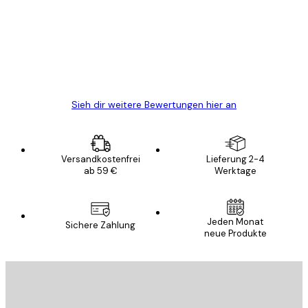
Alles wie immer zügig, schnell, sicher
verpackt und ein stressfreier Einkauf
gewesen.
5 Jun
Edit D
Sieh dir weitere Bewertungen hier an
Versandkostenfrei
Lieferung 2-4
ab 59 €
Werktage
Jeden Monat
Sichere Zahlung
neue Produkte