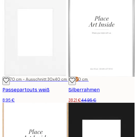
50x70 cm - Ausschnitt 30x40 cm
-15%*
50x70 cm
Passepartouts weiß
Silberrahmen
8,95 €
38,21 €
44,95 €