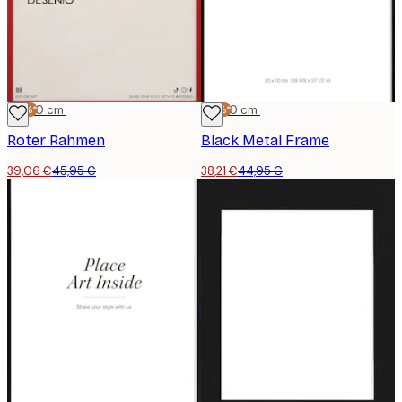
-15%*
50x70 cm
-15%*
50x70 cm
Roter Rahmen
Black Metal Frame
39,06 €
45,95 €
38,21 €
44,95 €