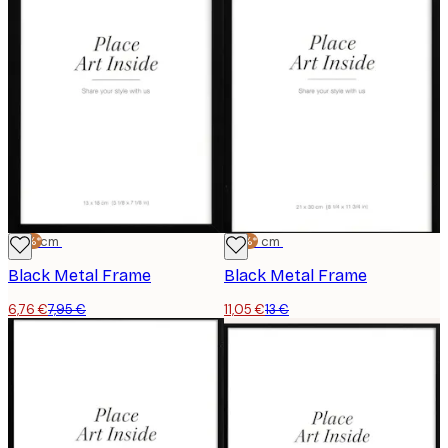
-15%*
13x18 cm
-15%*
21x30 cm
Black Metal Frame
Black Metal Frame
6,76 €
7,95 €
11,05 €
13 €