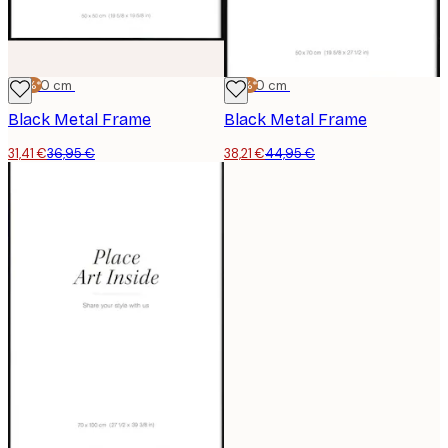
-15%*
50x50 cm
-15%*
50x70 cm
Black Metal Frame
Black Metal Frame
31,41 €
36,95 €
38,21 €
44,95 €