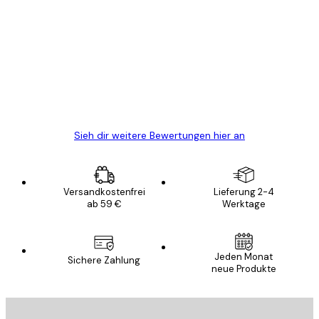
Kundenbewertungen
Alles wie immer zügig, schnell, sicher
verpackt und ein stressfreier Einkauf
gewesen.
5 Jun
Edit D
Sieh dir weitere Bewertungen hier an
Versandkostenfrei
Lieferung 2-4
ab 59 €
Werktage
E-Mail
Jeden Monat
Sichere Zahlung
neue Produkte
ANMELDEN