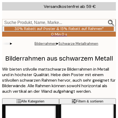
Skip
Versandkostenfrei ab 59 €
to
main
content.
Suche Produkt, Name, Marke...
30% Rabatt auf Poster & 15% Rabatt auf Rahmen*
0 Min.
0 s
Gültig
bis:
▸
▸
Bilderrahmen
Schwarze Metallrahmen
2026-
08-
06
Bilderrahmen aus schwarzem Metall
Wir bieten stilvolle mattschwarze Bilderrahmen in Metall
und in höchster Qualität. Hebe dein Poster mit einem
stilvollen schwarzen Rahmen hervor, auch sehr geeignet für
Bilderwände. Alle Rahmen können sowohl horizontal als
auch vertikal an der Wand aufgehängt werden.
Alle Kategorien
Filtern & sortieren