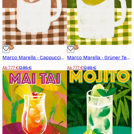
verleihen.
-40%*
-40%*
Marco Marella - Cappuccino-Kanne Poster
Marco Marella - Grüner Tee Krug Poster
Ab 7,77 €
12,95 €
Ab 7,77 €
12,95 €