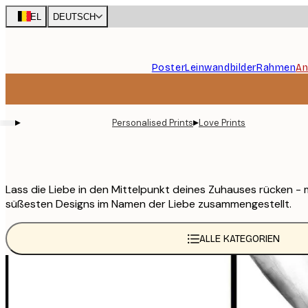
Skip
BEL
DEUTSCH
to
main
content.
Poster
Leinwandbilder
Rahmen
An
▸
▸
Personalised Prints
Love Prints
Lass die Liebe in den Mittelpunkt deines Zuhauses rücken -
süßesten Designs im Namen der Liebe zusammengestellt.
ALLE KATEGORIEN