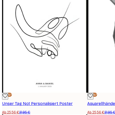
-20%*
-20%*
Unser Tag No1 Personalisiert Poster
Aquarellhände
Ab 25,56 €
31,95 €
Ab 25,56 €
31,95 