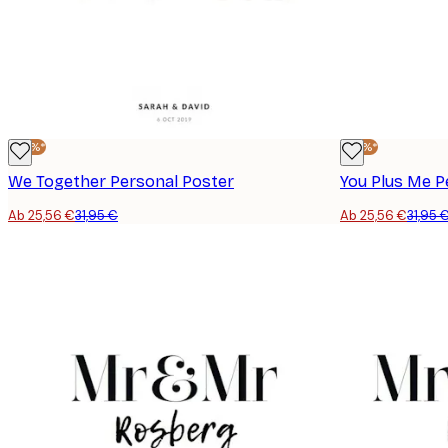
-20%*
-20%*
We Together Personal Poster
You Plus Me P
Ab 25,56 €
31,95 €
Ab 25,56 €
31,95 