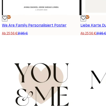
-20%*
-20%*
We Are Family Personalisiert Poster
Liebe Karte D
Ab 25,56 €
31,95 €
Ab 25,56 €
31,95 