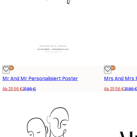
-20%*
-20%*
Mr And Mr Personalisiert Poster
Mrs And Mrs P
Ab 25,56 €
31,95 €
Ab 25,56 €
31,95 