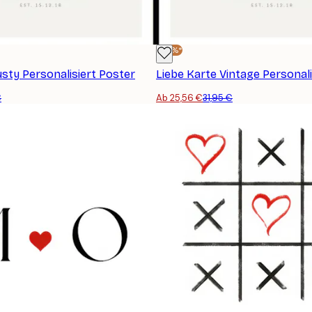
-20%*
usty Personalisiert Poster
Liebe Karte Vintage Personali
€
Ab 25,56 €
31,95 €