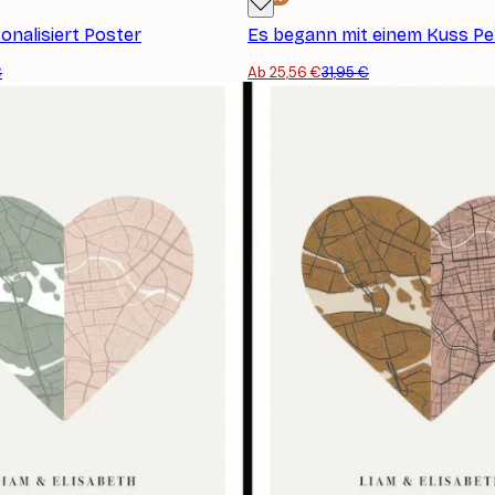
onalisiert Poster
€
Ab 25,56 €
31,95 €