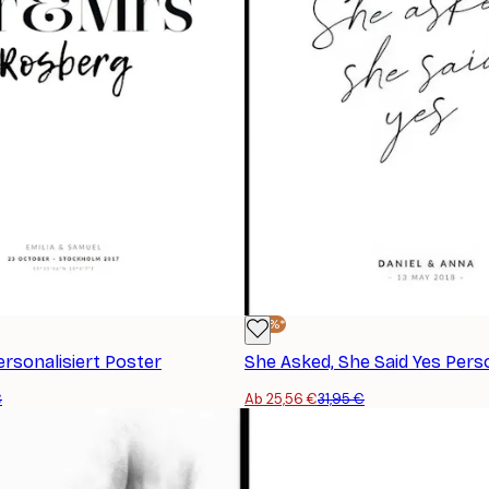
-20%*
rsonalisiert Poster
€
Ab 25,56 €
31,95 €