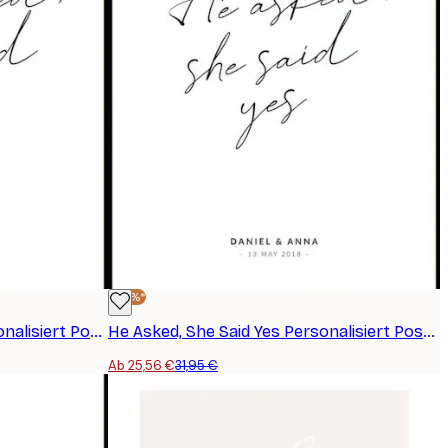
-20%*
She Asked, She Said Yes Personalisiert Poster
He Asked, She Said Yes Personalisiert Poster
Ab 25,56 €
31,95 €