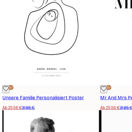
-20%*
-20%*
Unsere Familie Personalisiert Poster
Mr And Mrs Pe
Ab 25,56 €
31,95 €
Ab 25,56 €
31,95 